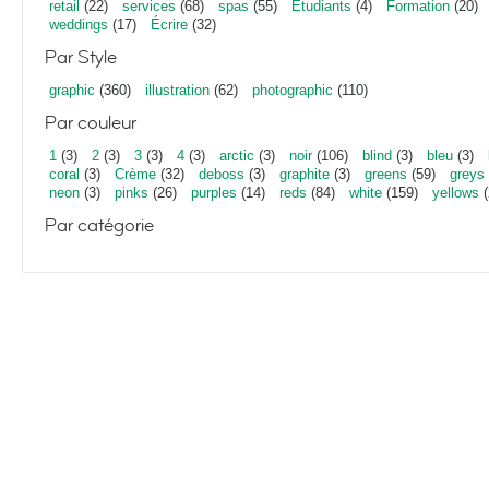
retail
(22)
services
(68)
spas
(55)
Étudiants
(4)
Formation
(20)
weddings
(17)
Écrire
(32)
Par Style
graphic
(360)
illustration
(62)
photographic
(110)
Par couleur
1
(3)
2
(3)
3
(3)
4
(3)
arctic
(3)
noir
(106)
blind
(3)
bleu
(3)
coral
(3)
Crème
(32)
deboss
(3)
graphite
(3)
greens
(59)
greys
neon
(3)
pinks
(26)
purples
(14)
reds
(84)
white
(159)
yellows
(
Par catégorie