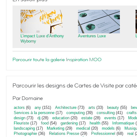
L’impact Luxe d’Anthony
Aventures Luxe
Wyborny
Parcourir toute la galerie Inspiration MOO
Parcourir les designs de Cartes de Visite par caté
Par Domaine
actors
(6)
any
(151)
Architecture
(73)
arts
(33)
beauty
(55)
bev
Services à la personne
(17)
computing
(39)
consulting
(41)
crafts
design
(73)
dj
(28)
education
(20)
estate
(28)
events
(17)
Mod
Fleuriste
(17)
food
(54)
gardening
(17)
health
(55)
Informatique
(
landscaping
(17)
Marketing
(29)
medical
(20)
models
(6)
Musiq
Photographie
(36)
Relations Presse
(29)
Professionnel
(68)
real
(