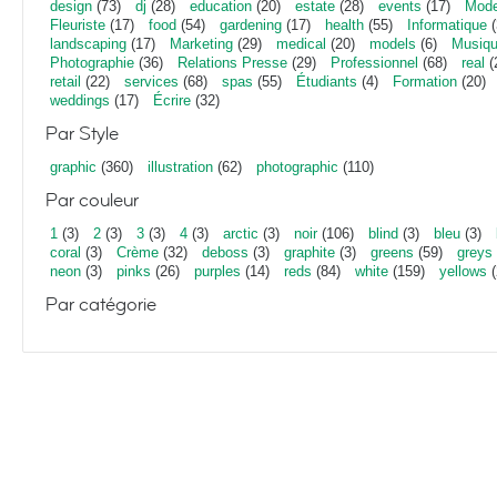
design
(73)
dj
(28)
education
(20)
estate
(28)
events
(17)
Mod
Fleuriste
(17)
food
(54)
gardening
(17)
health
(55)
Informatique
(
landscaping
(17)
Marketing
(29)
medical
(20)
models
(6)
Musiq
Photographie
(36)
Relations Presse
(29)
Professionnel
(68)
real
(
retail
(22)
services
(68)
spas
(55)
Étudiants
(4)
Formation
(20)
weddings
(17)
Écrire
(32)
Par Style
graphic
(360)
illustration
(62)
photographic
(110)
Par couleur
1
(3)
2
(3)
3
(3)
4
(3)
arctic
(3)
noir
(106)
blind
(3)
bleu
(3)
coral
(3)
Crème
(32)
deboss
(3)
graphite
(3)
greens
(59)
greys
neon
(3)
pinks
(26)
purples
(14)
reds
(84)
white
(159)
yellows
(
Par catégorie