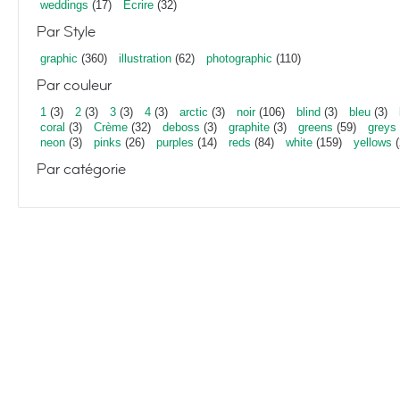
weddings
(17)
Écrire
(32)
Par Style
graphic
(360)
illustration
(62)
photographic
(110)
Par couleur
1
(3)
2
(3)
3
(3)
4
(3)
arctic
(3)
noir
(106)
blind
(3)
bleu
(3)
coral
(3)
Crème
(32)
deboss
(3)
graphite
(3)
greens
(59)
greys
neon
(3)
pinks
(26)
purples
(14)
reds
(84)
white
(159)
yellows
(
Par catégorie