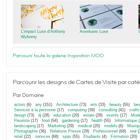
L’impact Luxe d’Anthony
Aventures Luxe
Wyborny
Parcourir toute la galerie Inspiration MOO
Parcourir les designs de Cartes de Visite par caté
Par Domaine
actors
(6)
any
(151)
Architecture
(73)
arts
(33)
beauty
(55)
bev
Services à la personne
(17)
computing
(39)
consulting
(41)
crafts
design
(73)
dj
(28)
education
(20)
estate
(28)
events
(17)
Mod
Fleuriste
(17)
food
(54)
gardening
(17)
health
(55)
Informatique
(
landscaping
(17)
Marketing
(29)
medical
(20)
models
(6)
Musiq
Photographie
(36)
Relations Presse
(29)
Professionnel
(68)
real
(
retail
(22)
services
(68)
spas
(55)
Étudiants
(4)
Formation
(20)