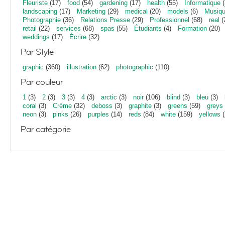
Fleuriste
(17)
food
(54)
gardening
(17)
health
(55)
Informatique
(
landscaping
(17)
Marketing
(29)
medical
(20)
models
(6)
Musiq
Photographie
(36)
Relations Presse
(29)
Professionnel
(68)
real
(
retail
(22)
services
(68)
spas
(55)
Étudiants
(4)
Formation
(20)
weddings
(17)
Écrire
(32)
Par Style
graphic
(360)
illustration
(62)
photographic
(110)
Par couleur
1
(3)
2
(3)
3
(3)
4
(3)
arctic
(3)
noir
(106)
blind
(3)
bleu
(3)
coral
(3)
Crème
(32)
deboss
(3)
graphite
(3)
greens
(59)
greys
neon
(3)
pinks
(26)
purples
(14)
reds
(84)
white
(159)
yellows
(
Par catégorie