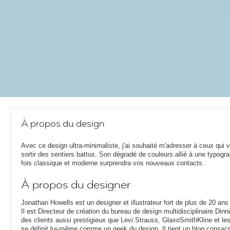
À propos du design
Avec ce design ultra-minimaliste, j'ai souhaité m'adresser à ceux qui 
sortir des sentiers battus. Son dégradé de couleurs allié à une typogra
fois classique et moderne surprendra vos nouveaux contacts.
À propos du designer
Jonathan Howells est un designer et illustrateur fort de plus de 20 ans
Il est Directeur de création du bureau de design multidisciplinaire Din
des clients aussi prestigieux que Levi Strauss, GlaxoSmithKline et le
se définit lui-même comme un geek du design. Il tient un blog consacr