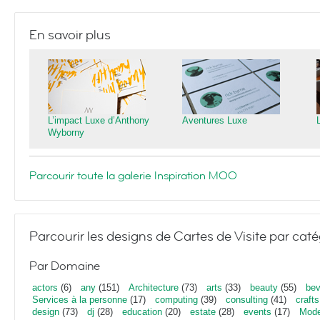
En savoir plus
L’impact Luxe d’Anthony
Aventures Luxe
Wyborny
Parcourir toute la galerie Inspiration MOO
Parcourir les designs de Cartes de Visite par caté
Par Domaine
actors
(6)
any
(151)
Architecture
(73)
arts
(33)
beauty
(55)
bev
Services à la personne
(17)
computing
(39)
consulting
(41)
crafts
design
(73)
dj
(28)
education
(20)
estate
(28)
events
(17)
Mod