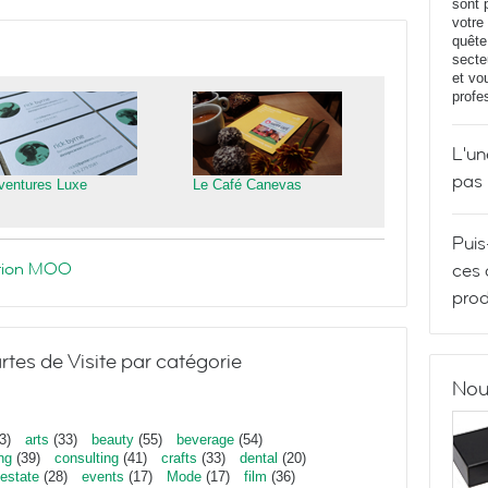
sont 
votre
quête
secte
et vo
profe
L'un
pas
ventures Luxe
Le Café Canevas
Puis
ration MOO
ces 
prod
rtes de Visite par catégorie
Nou
3)
arts
(33)
beauty
(55)
beverage
(54)
ng
(39)
consulting
(41)
crafts
(33)
dental
(20)
estate
(28)
events
(17)
Mode
(17)
film
(36)