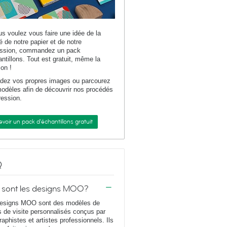
us voulez vous faire une idée de la
té de notre papier et de notre
ession, commandez un pack
antillons. Tout est gratuit, même la
son !
dez vos propres images ou parcourez
odèles afin de découvrir nos procédés
ression.
voir un pack d'échantillons gratuit
Q
 sont les designs MOO?
esigns MOO sont des modèles de
s de visite personnalisés conçus par
raphistes et artistes professionnels. Ils