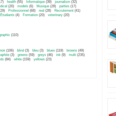
17)
health
(55)
Informatique
(39)
journalism
(32)
dical
(20)
models
(6)
Musique
(28)
parties
(17)
29)
Professionnel
(68)
real
(28)
Recrutement
(41)
Étudiants
(4)
Formation
(20)
veterinary
(20)
graphic
(110)
noir
(106)
blind
(3)
bleu
(3)
blues
(119)
browns
(49)
raphite
(3)
greens
(59)
greys
(46)
ink
(9)
multi
(235)
eds
(84)
white
(159)
yellows
(23)