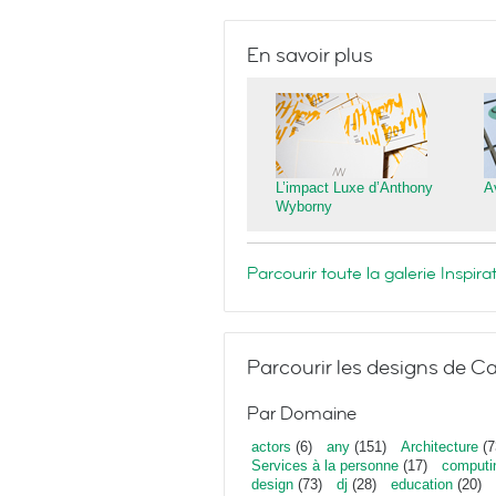
En savoir plus
L’impact Luxe d’Anthony
A
Wyborny
Parcourir toute la galerie Inspi
Parcourir les designs de Ca
Par Domaine
actors
(6)
any
(151)
Architecture
(7
Services à la personne
(17)
computi
design
(73)
dj
(28)
education
(20)