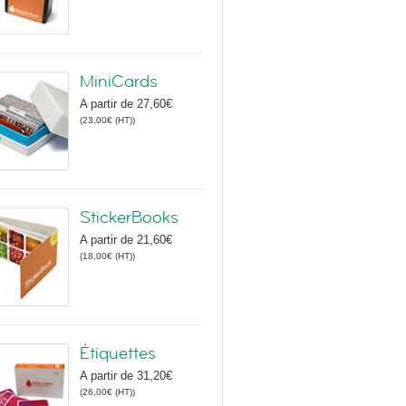
MiniCards
A partir de
27,60€
(
23,00€
(HT)
)
StickerBooks
A partir de
21,60€
(
18,00€
(HT)
)
Étiquettes
A partir de
31,20€
(
26,00€
(HT)
)