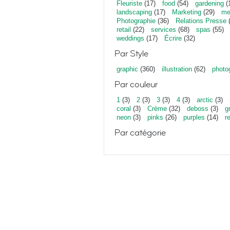
Fleuriste
(17)
food
(54)
gardening
(
landscaping
(17)
Marketing
(29)
me
Photographie
(36)
Relations Presse
(
retail
(22)
services
(68)
spas
(55)
weddings
(17)
Écrire
(32)
Par Style
graphic
(360)
illustration
(62)
photo
Par couleur
1
(3)
2
(3)
3
(3)
4
(3)
arctic
(3)
coral
(3)
Crème
(32)
deboss
(3)
g
neon
(3)
pinks
(26)
purples
(14)
r
Par catégorie