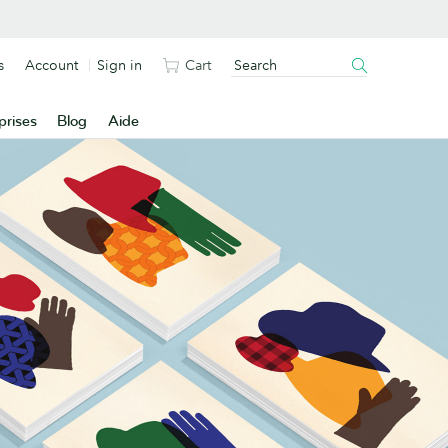
s
Account
Sign in
Cart
prises
Blog
Aide