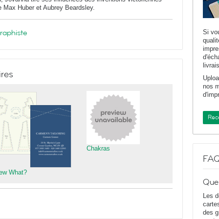
ue Max Huber et Aubrey Beardsley.
graphiste
Si vo
quali
impr
d'éch
livrai
ires
Uploa
nos m
d'imp
Rece
Chakras
FA
ew What?
Que
Les d
carte
des g