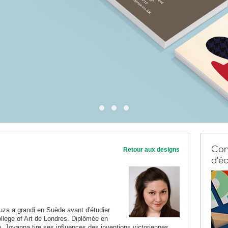
Com
Retour aux designs
d'éc
za a grandi en Suède avant d'étudier
ollege of Art de Londres. Diplômée en
 Jovanna tire ses influences des inventions victoriennes