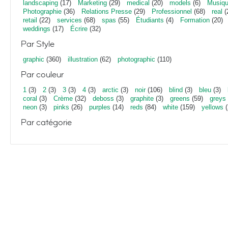
landscaping
(17)
Marketing
(29)
medical
(20)
models
(6)
Musiq
Photographie
(36)
Relations Presse
(29)
Professionnel
(68)
real
(
retail
(22)
services
(68)
spas
(55)
Étudiants
(4)
Formation
(20)
weddings
(17)
Écrire
(32)
Par Style
graphic
(360)
illustration
(62)
photographic
(110)
Par couleur
1
(3)
2
(3)
3
(3)
4
(3)
arctic
(3)
noir
(106)
blind
(3)
bleu
(3)
coral
(3)
Crème
(32)
deboss
(3)
graphite
(3)
greens
(59)
greys
neon
(3)
pinks
(26)
purples
(14)
reds
(84)
white
(159)
yellows
(
Par catégorie