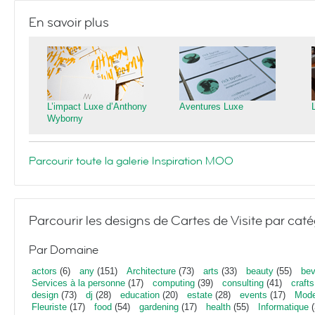
En savoir plus
L’impact Luxe d’Anthony
Aventures Luxe
Wyborny
Parcourir toute la galerie Inspiration MOO
Parcourir les designs de Cartes de Visite par caté
Par Domaine
actors
(6)
any
(151)
Architecture
(73)
arts
(33)
beauty
(55)
bev
Services à la personne
(17)
computing
(39)
consulting
(41)
crafts
design
(73)
dj
(28)
education
(20)
estate
(28)
events
(17)
Mod
Fleuriste
(17)
food
(54)
gardening
(17)
health
(55)
Informatique
(