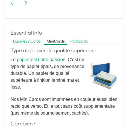
More Vintage Typewriters
Essential Info
Business Cards
MiniCards
Postcards
Type de papier de qualité supérieure
Le
papier est notre passion
. C'est un
type de papier épais, de provenance
Yoga Poses
durable. Un papier de qualité
supérieure à finition laminé mat et
lisse.
Nos MiniCards sont imprimées en couleur aussi bien
recto que verso. Et le tout sans coût supplémentaire
(pas même de sournoisement cachés).
Combien?
Property Cards