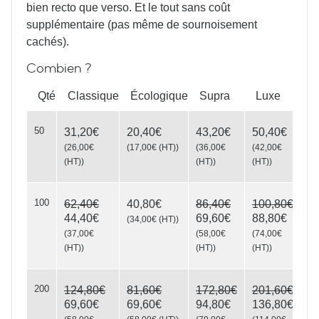
bien recto que verso. Et le tout sans coût
supplémentaire (pas même de sournoisement
cachés).
Combien ?
Qté
Classique
Écologique
Supra
Luxe
50
31,20€
20,40€
43,20€
50,40€
(
26,00€
(
17,00€
(HT)
)
(
36,00€
(
42,00€
(HT)
)
(HT)
)
(HT)
)
100
62,40€
40,80€
86,40€
100,80€
44,40€
69,60€
88,80€
(
34,00€
(HT)
)
(
37,00€
(
58,00€
(
74,00€
(HT)
)
(HT)
)
(HT)
)
200
124,80€
81,60€
172,80€
201,60€
69,60€
69,60€
94,80€
136,80€