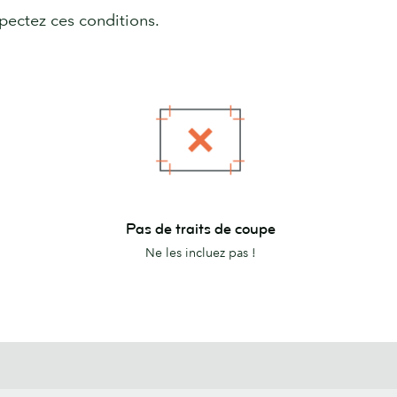
pectez ces conditions.
Pas
Pas de traits de coupe
de
Ne les incluez pas !
traits
de
coupe