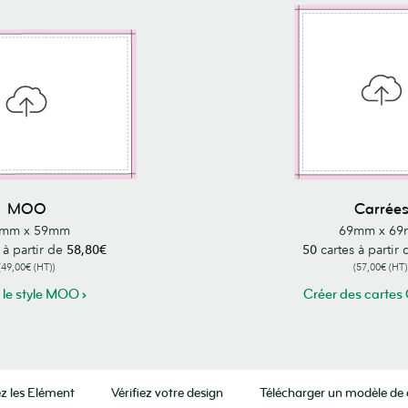
MOO
Carrée
mm x 59mm
69mm x 6
 à partir de
58,80€
50
cartes à partir
(49,00€ (HT))
(57,00€ (HT)
 le style MOO
Créer des cartes
ez les Elément
Vérifiez votre design
Télécharger un modèle de 