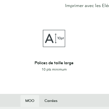
Imprimer avec les Elé
Polices
Traits
Polices de taille large
de
plus
10 pts minimum
taille
épais
large
MOO
Carrées