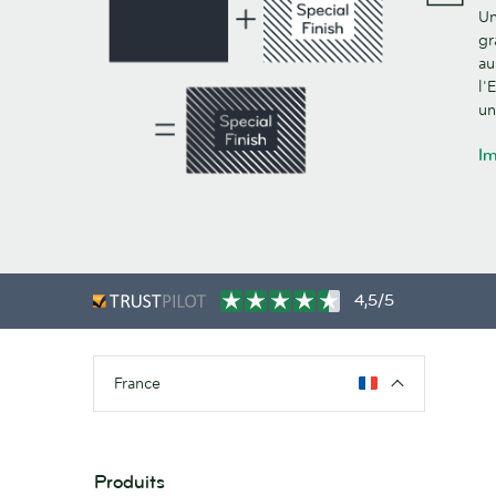
Un
gr
au
l'
un
Im
4,5/5
France
Produits