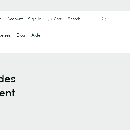
s
Account
Sign in
Cart
prises
Blog
Aide
 des
gent