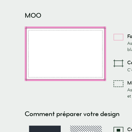
MOO
F
As
bl
C
C'
M
As
et
Comment préparer votre design
Cr