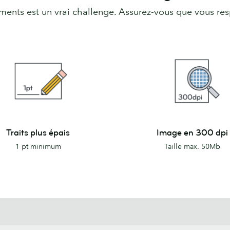
ments est un vrai challenge. Assurez-vous que vous res
Image
Traits plus épais
Image en 300 dpi
en
1 pt minimum
Taille max. 50Mb
300
dpi