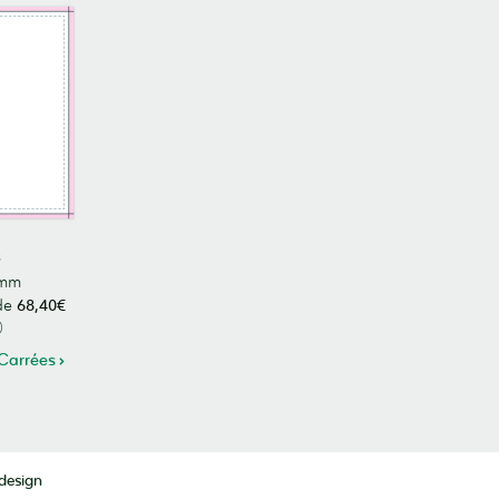
s
9mm
 de
68,40€
)
 Carrées
design