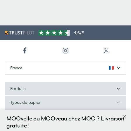
4,5/5
France
Produits
Types de papier
À Propos de MOO
MOOvelle ou MOOveau chez MOO ? Livraison
gratuite !
Aide/Liens utiles