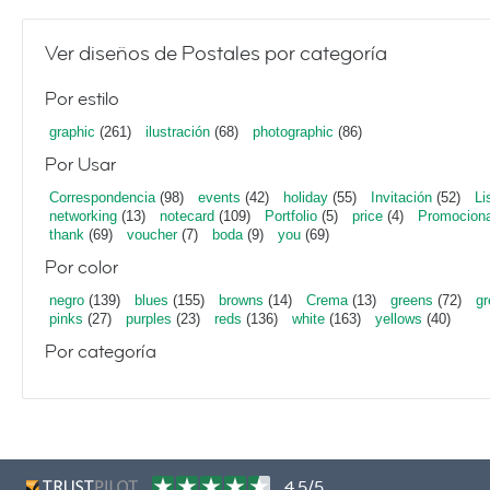
Ver diseños de Postales por categoría
Por estilo
graphic
(261)
ilustración
(68)
photographic
(86)
Por Usar
Correspondencia
(98)
events
(42)
holiday
(55)
Invitación
(52)
Li
networking
(13)
notecard
(109)
Portfolio
(5)
price
(4)
Promociona
thank
(69)
voucher
(7)
boda
(9)
you
(69)
Por color
negro
(139)
blues
(155)
browns
(14)
Crema
(13)
greens
(72)
gr
pinks
(27)
purples
(23)
reds
(136)
white
(163)
yellows
(40)
Por categoría
4,5/5