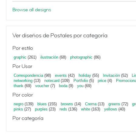
Browse all designs
Ver diseños de Postales por categoría
Por estilo
graphic
(261)
ilustración
(68)
photographic
(86)
Por Usar
Correspondencia
(98)
events
(42)
holiday
(55)
Invitación
(52)
Li
networking
(13)
notecard
(109)
Portfolio
(5)
price
(4)
Promociona
thank
(69)
voucher
(7)
boda
(9)
you
(69)
Por color
negro
(139)
blues
(155)
browns
(14)
Crema
(13)
greens
(72)
gr
pinks
(27)
purples
(23)
reds
(136)
white
(163)
yellows
(40)
Por categoría