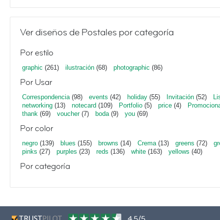
Ver diseños de Postales por categoría
Por estilo
graphic
(261)
ilustración
(68)
photographic
(86)
Por Usar
Correspondencia
(98)
events
(42)
holiday
(55)
Invitación
(52)
Li
networking
(13)
notecard
(109)
Portfolio
(5)
price
(4)
Promociona
thank
(69)
voucher
(7)
boda
(9)
you
(69)
Por color
negro
(139)
blues
(155)
browns
(14)
Crema
(13)
greens
(72)
gr
pinks
(27)
purples
(23)
reds
(136)
white
(163)
yellows
(40)
Por categoría
4,5/5