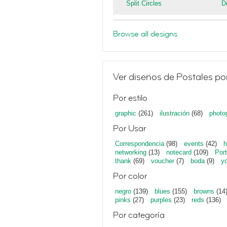
Split Circles
D
Browse all designs
Ver diseños de Postales po
Por estilo
graphic
(261)
ilustración
(68)
photo
Por Usar
Correspondencia
(98)
events
(42)
h
networking
(13)
notecard
(109)
Port
thank
(69)
voucher
(7)
boda
(9)
y
Por color
negro
(139)
blues
(155)
browns
(14
pinks
(27)
purples
(23)
reds
(136)
Por categoría