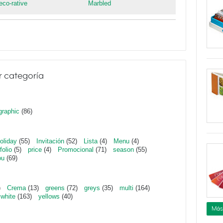
eco-rative
Marbled
r categoría
graphic
(86)
oliday
(55)
Invitación
(52)
Lista
(4)
Menu
(4)
folio
(5)
price
(4)
Promocional
(71)
season
(55)
ou
(69)
)
Crema
(13)
greens
(72)
greys
(35)
multi
(164)
white
(163)
yellows
(40)
Más