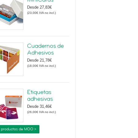
Desde
27,83€
(
23,00€
IVA no incl.
)
Cuadernos de
Adhesivos
Desde
21,78€
(
18,00€
IVA no incl.
)
Etiquetas
adhesivas
Desde
31,46€
(
26,00€
IVA no incl.
)
 productos de MOO >