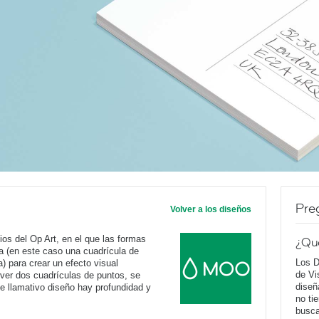
Pre
Volver a los diseños
ios del Op Art, en el que las formas
¿Qu
a (en este caso una cuadrícula de
Los D
) para crear un efecto visual
de Vi
 ver dos cuadrículas de puntos, se
diseñ
e llamativo diseño hay profundidad y
no ti
busca