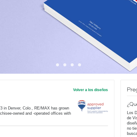
Pre
Volver a los diseños
¿Qu
973 in Denver, Colo., RE/MAX has grown
Los D
anchisee-owned and -operated offices with
de Vi
diseñ
no ti
busca