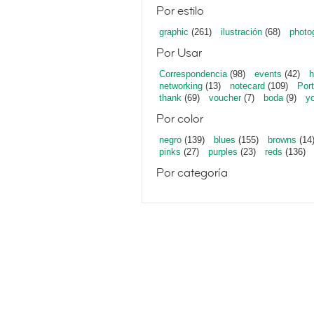
Por estilo
graphic
(261)
ilustración
(68)
photo
Por Usar
Correspondencia
(98)
events
(42)
h
networking
(13)
notecard
(109)
Port
thank
(69)
voucher
(7)
boda
(9)
y
Por color
negro
(139)
blues
(155)
browns
(14
pinks
(27)
purples
(23)
reds
(136)
Por categoría