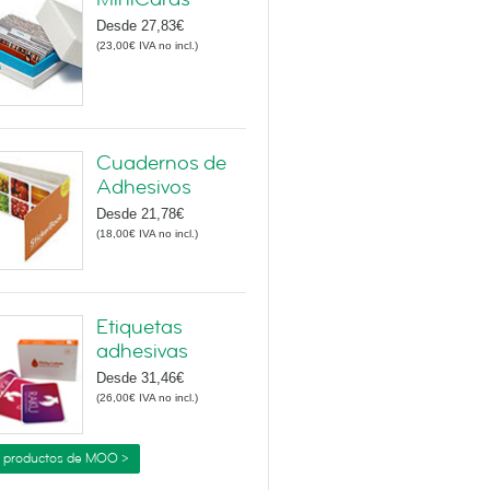
Desde
27,83€
(
23,00€
IVA no incl.
)
Cuadernos de
Adhesivos
Desde
21,78€
(
18,00€
IVA no incl.
)
Etiquetas
adhesivas
Desde
31,46€
(
26,00€
IVA no incl.
)
 productos de MOO >