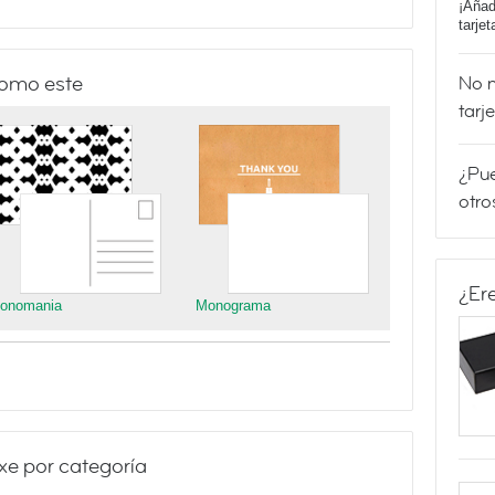
¡Añad
tarje
como este
No m
tarj
¿Pue
otro
¿Er
onomania
Monograma
xe por categoría