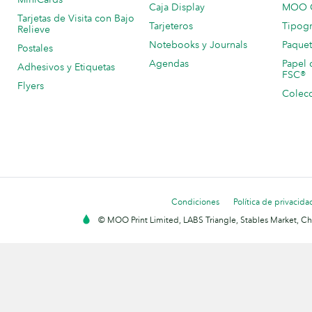
Caja Display
MOO C
Tarjetas de Visita con Bajo
Tarjeteros
Tipogr
Relieve
Notebooks y Journals
Paquet
Postales
Agendas
Papel 
Adhesivos y Etiquetas
FSC®
Flyers
Colecc
Condiciones
Política de privacida
© MOO Print Limited, LABS Triangle, Stables Market, C