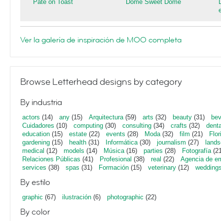
Pâté on Toast
Dome Sweet Dome
Ver la galería de inspiración de MOO completa
Browse Letterhead designs by category
By industria
actors
(14)
any
(15)
Arquitectura
(59)
arts
(32)
beauty
(31)
bev
Cuidadores
(10)
computing
(30)
consulting
(34)
crafts
(32)
denta
education
(15)
estate
(22)
events
(28)
Moda
(32)
film
(21)
Flor
gardening
(15)
health
(31)
Informática
(30)
journalism
(27)
lands
medical
(12)
models
(14)
Música
(16)
parties
(28)
Fotografía
(21
Relaciones Públicas
(41)
Profesional
(38)
real
(22)
Agencia de e
services
(38)
spas
(31)
Formación
(15)
veterinary
(12)
wedding
By estilo
graphic
(67)
ilustración
(6)
photographic
(22)
By color