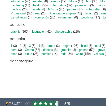
education
(20)
estate
(28)
events
(17)
Moda
(17)
film
(36)
Flor
gardening
(17)
health
(55)
Informática
(39)
journalism
(32)
lands
medical
(20)
models
(6)
Música
(28)
parties
(17)
Fotografía
(36)
Profesional
(68)
real
(28)
Agencia de empleo
(41)
retail
(22)
ser
Estudiantes
(4)
Formación
(20)
veterinary
(20)
weddings
(17)
Es
por estilo
graphic
(360)
ilustración
(62)
photographic
(110)
por color
1
(3)
2
(3)
3
(3)
4
(3)
arctic
(3)
negro
(106)
blind
(3)
azul
(3)
coral
(3)
Crema
(32)
deboss
(3)
graphite
(3)
greens
(59)
greys
neon
(3)
pinks
(26)
purples
(14)
reds
(84)
white
(159)
yellows
(
por categoría
4,5/5