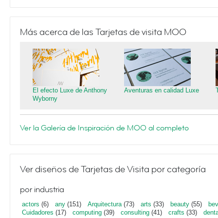
Más acerca de las Tarjetas de visita MOO
El efecto Luxe de Anthony
Aventuras en calidad Luxe
Wyborny
Ver la Galería de Inspiración de MOO al completo
Ver diseños de Tarjetas de Visita por categoría
por industria
actors
(6)
any
(151)
Arquitectura
(73)
arts
(33)
beauty
(55)
bev
Cuidadores
(17)
computing
(39)
consulting
(41)
crafts
(33)
denta