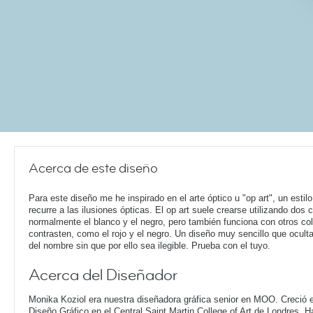
Acerca de este diseño
Para este diseño me he inspirado en el arte óptico u "op art", un estil
recurre a las ilusiones ópticas. El op art suele crearse utilizando dos c
normalmente el blanco y el negro, pero también funciona con otros co
contrasten, como el rojo y el negro. Un diseño muy sencillo que oculta
del nombre sin que por ello sea ilegible. Prueba con el tuyo.
Acerca del Diseñador
Monika Koziol era nuestra diseñadora gráfica senior en MOO. Creció e
Diseño Gráfico en el Central Saint Martin College of Art de Londres. 