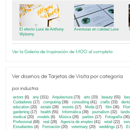
El efecto Luxe de Anthony
Aventuras en calidad Luxe
Wyborny
Ver la Galería de Inspiración de MOO al completo
Ver diseños de Tarjetas de Visita por categoría
por industria
actors
(6)
any
(151)
Arquitectura
(73)
arts
(33)
beauty
(55)
bev
Cuidadores
(17)
computing
(39)
consulting
(41)
crafts
(33)
denta
education
(20)
estate
(28)
events
(17)
Moda
(17)
film
(36)
Flor
gardening
(17)
health
(55)
Informática
(39)
journalism
(32)
lands
medical
(20)
models
(6)
Música
(28)
parties
(17)
Fotografía
(36)
Profesional
(68)
real
(28)
Agencia de empleo
(41)
retail
(22)
ser
Estudiantes
(4)
Formación
(20)
veterinary
(20)
weddings
(17)
Es