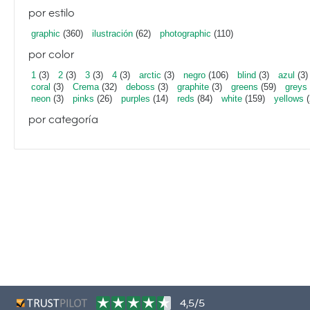
por estilo
graphic
(360)
ilustración
(62)
photographic
(110)
por color
1
(3)
2
(3)
3
(3)
4
(3)
arctic
(3)
negro
(106)
blind
(3)
azul
(3)
coral
(3)
Crema
(32)
deboss
(3)
graphite
(3)
greens
(59)
greys
neon
(3)
pinks
(26)
purples
(14)
reds
(84)
white
(159)
yellows
(
por categoría
4,5/5