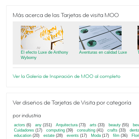
Más acerca de las Tarjetas de visita MOO
El efecto Luxe de Anthony
Aventuras en calidad Luxe
Wyborny
Ver la Galería de Inspiración de MOO al completo
Ver diseños de Tarjetas de Visita por categoría
por industria
actors
(6)
any
(151)
Arquitectura
(73)
arts
(33)
beauty
(55)
bev
Cuidadores
(17)
computing
(39)
consulting
(41)
crafts
(33)
denta
education
(20)
estate
(28)
events
(17)
Moda
(17)
film
(36)
Flor