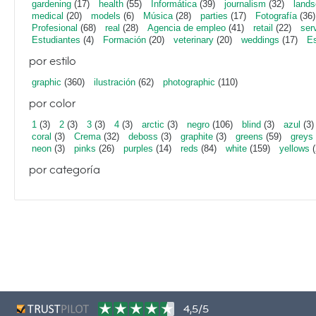
gardening
(17)
health
(55)
Informática
(39)
journalism
(32)
lands
medical
(20)
models
(6)
Música
(28)
parties
(17)
Fotografía
(36)
Profesional
(68)
real
(28)
Agencia de empleo
(41)
retail
(22)
ser
Estudiantes
(4)
Formación
(20)
veterinary
(20)
weddings
(17)
Es
por estilo
graphic
(360)
ilustración
(62)
photographic
(110)
por color
1
(3)
2
(3)
3
(3)
4
(3)
arctic
(3)
negro
(106)
blind
(3)
azul
(3)
coral
(3)
Crema
(32)
deboss
(3)
graphite
(3)
greens
(59)
greys
neon
(3)
pinks
(26)
purples
(14)
reds
(84)
white
(159)
yellows
(
por categoría
4,5/5