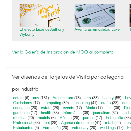
El efecto Luxe de Anthony
Aventuras en calidad Luxe
Wyborny
Ver la Galería de Inspiración de MOO al completo
Ver diseños de Tarjetas de Visita por categoría
por industria
actors
(6)
any
(151)
Arquitectura
(73)
arts
(33)
beauty
(55)
bev
Cuidadores
(17)
computing
(39)
consulting
(41)
crafts
(33)
denta
education
(20)
estate
(28)
events
(17)
Moda
(17)
film
(36)
Flor
gardening
(17)
health
(55)
Informática
(39)
journalism
(32)
lands
medical
(20)
models
(6)
Música
(28)
parties
(17)
Fotografía
(36)
Profesional
(68)
real
(28)
Agencia de empleo
(41)
retail
(22)
ser
Estudiantes
(4)
Formación
(20)
veterinary
(20)
weddings
(17)
Es