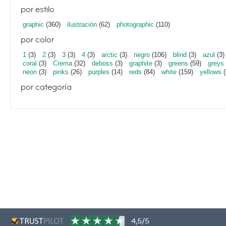
por estilo
graphic
(360)
ilustración
(62)
photographic
(110)
por color
1
(3)
2
(3)
3
(3)
4
(3)
arctic
(3)
negro
(106)
blind
(3)
azul
(3)
coral
(3)
Crema
(32)
deboss
(3)
graphite
(3)
greens
(59)
greys
neon
(3)
pinks
(26)
purples
(14)
reds
(84)
white
(159)
yellows
(
por categoría
4,5/5