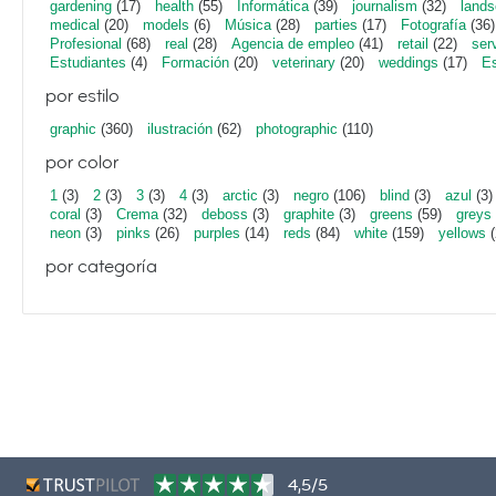
gardening
(17)
health
(55)
Informática
(39)
journalism
(32)
lands
medical
(20)
models
(6)
Música
(28)
parties
(17)
Fotografía
(36)
Profesional
(68)
real
(28)
Agencia de empleo
(41)
retail
(22)
ser
Estudiantes
(4)
Formación
(20)
veterinary
(20)
weddings
(17)
Es
por estilo
graphic
(360)
ilustración
(62)
photographic
(110)
por color
1
(3)
2
(3)
3
(3)
4
(3)
arctic
(3)
negro
(106)
blind
(3)
azul
(3)
coral
(3)
Crema
(32)
deboss
(3)
graphite
(3)
greens
(59)
greys
neon
(3)
pinks
(26)
purples
(14)
reds
(84)
white
(159)
yellows
(
por categoría
4,5/5