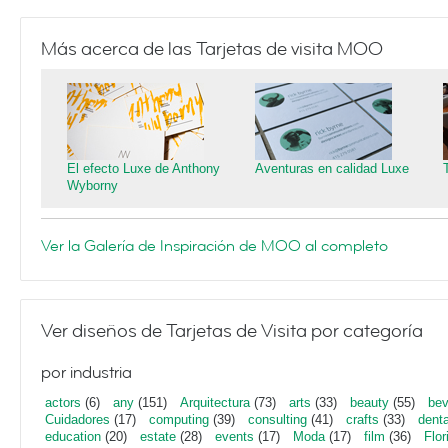
Más acerca de las Tarjetas de visita MOO
El efecto Luxe de Anthony
Aventuras en calidad Luxe
Wyborny
Ver la Galería de Inspiración de MOO al completo
Ver diseños de Tarjetas de Visita por categoría
por industria
actors
(6)
any
(151)
Arquitectura
(73)
arts
(33)
beauty
(55)
bev
Cuidadores
(17)
computing
(39)
consulting
(41)
crafts
(33)
denta
education
(20)
estate
(28)
events
(17)
Moda
(17)
film
(36)
Flor