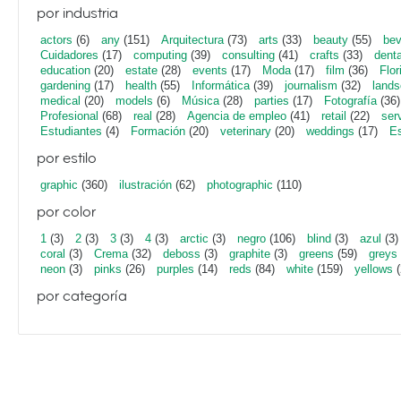
por industria
actors
(6)
any
(151)
Arquitectura
(73)
arts
(33)
beauty
(55)
bev
Cuidadores
(17)
computing
(39)
consulting
(41)
crafts
(33)
denta
education
(20)
estate
(28)
events
(17)
Moda
(17)
film
(36)
Flor
gardening
(17)
health
(55)
Informática
(39)
journalism
(32)
lands
medical
(20)
models
(6)
Música
(28)
parties
(17)
Fotografía
(36)
Profesional
(68)
real
(28)
Agencia de empleo
(41)
retail
(22)
ser
Estudiantes
(4)
Formación
(20)
veterinary
(20)
weddings
(17)
Es
por estilo
graphic
(360)
ilustración
(62)
photographic
(110)
por color
1
(3)
2
(3)
3
(3)
4
(3)
arctic
(3)
negro
(106)
blind
(3)
azul
(3)
coral
(3)
Crema
(32)
deboss
(3)
graphite
(3)
greens
(59)
greys
neon
(3)
pinks
(26)
purples
(14)
reds
(84)
white
(159)
yellows
(
por categoría