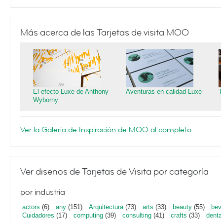
Más acerca de las Tarjetas de visita MOO
El efecto Luxe de Anthony
Aventuras en calidad Luxe
Wyborny
Ver la Galería de Inspiración de MOO al completo
Ver diseños de Tarjetas de Visita por categoría
por industria
actors
(6)
any
(151)
Arquitectura
(73)
arts
(33)
beauty
(55)
bev
Cuidadores
(17)
computing
(39)
consulting
(41)
crafts
(33)
denta