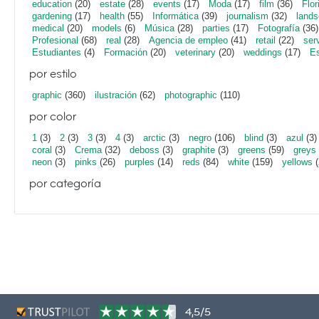
education
(20)
estate
(28)
events
(17)
Moda
(17)
film
(36)
Flor
gardening
(17)
health
(55)
Informática
(39)
journalism
(32)
lands
medical
(20)
models
(6)
Música
(28)
parties
(17)
Fotografía
(36)
Profesional
(68)
real
(28)
Agencia de empleo
(41)
retail
(22)
ser
Estudiantes
(4)
Formación
(20)
veterinary
(20)
weddings
(17)
Es
por estilo
graphic
(360)
ilustración
(62)
photographic
(110)
por color
1
(3)
2
(3)
3
(3)
4
(3)
arctic
(3)
negro
(106)
blind
(3)
azul
(3)
coral
(3)
Crema
(32)
deboss
(3)
graphite
(3)
greens
(59)
greys
neon
(3)
pinks
(26)
purples
(14)
reds
(84)
white
(159)
yellows
(
por categoría
4,5/5