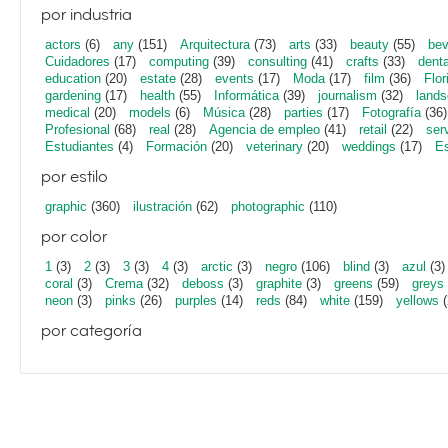
por industria
actors
(6)
any
(151)
Arquitectura
(73)
arts
(33)
beauty
(55)
bev
Cuidadores
(17)
computing
(39)
consulting
(41)
crafts
(33)
denta
education
(20)
estate
(28)
events
(17)
Moda
(17)
film
(36)
Flor
gardening
(17)
health
(55)
Informática
(39)
journalism
(32)
lands
medical
(20)
models
(6)
Música
(28)
parties
(17)
Fotografía
(36)
Profesional
(68)
real
(28)
Agencia de empleo
(41)
retail
(22)
ser
Estudiantes
(4)
Formación
(20)
veterinary
(20)
weddings
(17)
Es
por estilo
graphic
(360)
ilustración
(62)
photographic
(110)
por color
1
(3)
2
(3)
3
(3)
4
(3)
arctic
(3)
negro
(106)
blind
(3)
azul
(3)
coral
(3)
Crema
(32)
deboss
(3)
graphite
(3)
greens
(59)
greys
neon
(3)
pinks
(26)
purples
(14)
reds
(84)
white
(159)
yellows
(
por categoría