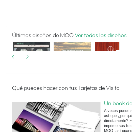
Últimos diseños de MOO
Ver todos los diseños
Qué puedes hacer con tus Tarjetas de Visita
I made you a
Landscapes
Violin Silhouette
mixtape
Un book de 
A veces puede ser
así que ¿por qu
directamente? E
imprime sus foto
MOO, así cuando