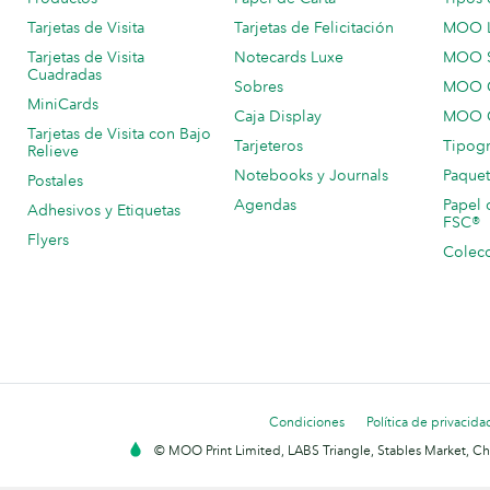
Tarjetas de Visita
Tarjetas de Felicitación
MOO 
Tarjetas de Visita
Notecards Luxe
MOO 
Cuadradas
Sobres
MOO C
MiniCards
Caja Display
MOO C
Tarjetas de Visita con Bajo
Tarjeteros
Tipogr
Relieve
Notebooks y Journals
Paquet
Postales
Agendas
Papel 
Adhesivos y Etiquetas
FSC®
Flyers
Colecc
Condiciones
Política de privacida
© MOO Print Limited, LABS Triangle, Stables Market, C