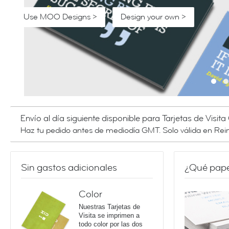
Use MOO Designs >
Use MOO Designs >
Design your own >
Design your own >
Crear tarjetas Facebook >
Get started >
Use MOO Designs >
Design your own >
Envío al día siguiente disponible para Tarjetas de Visita
Haz tu pedido antes de mediodía GMT. Solo válida en Rei
Sin gastos adicionales
¿Qué papel
Color
Nuestras Tarjetas de
Visita se imprimen a
todo color por las dos