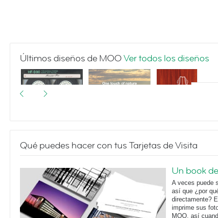
Últimos diseños de MOO
Ver todos los diseños
Qué puedes hacer con tus Tarjetas de Visita
I made you a
Landscapes
Violin Silhouette
mixtape
Un book de 
A veces puede ser
así que ¿por qu
directamente? E
imprime sus foto
MOO, así cuando