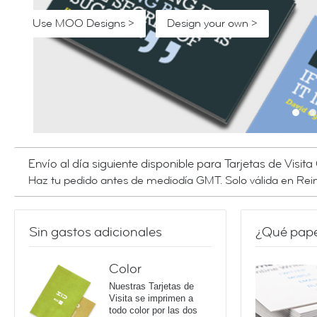
Use MOO Designs >
Use MOO Designs >
Design your own >
Design your own >
Crear tarjetas Facebook >
Get started >
Use MOO Designs >
Design your own >
Envío al día siguiente disponible para Tarjetas de Visita
Haz tu pedido antes de mediodía GMT. Solo válida en Rei
Sin gastos adicionales
¿Qué papel
Color
Nuestras Tarjetas de
Visita se imprimen a
todo color por las dos