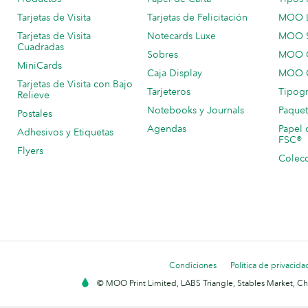
Tarjetas de Visita
Tarjetas de Felicitación
MOO 
Tarjetas de Visita
Notecards Luxe
MOO 
Cuadradas
Sobres
MOO C
MiniCards
Caja Display
MOO C
Tarjetas de Visita con Bajo
Tarjeteros
Tipogr
Relieve
Notebooks y Journals
Paquet
Postales
Agendas
Papel 
Adhesivos y Etiquetas
FSC®
Flyers
Colecc
Condiciones
Política de privacida
© MOO Print Limited, LABS Triangle, Stables Market, C