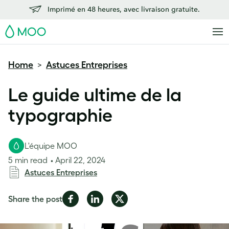
Imprimé en 48 heures, avec livraison gratuite.
MOO
Home
Astuces Entreprises
>
Le guide ultime de la
typographie
L'équipe MOO
5 min read
April 22, 2024
Astuces Entreprises
Share
Share
Share
Share the post
on
on
on
Facebook
LinkedIn
Twitter