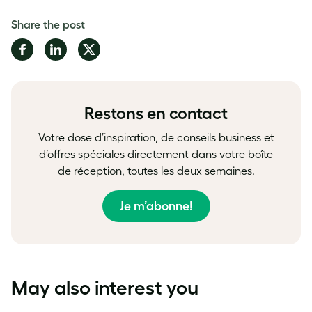
Share the post
Share
Share
Share
on
on
on
Facebook
LinkedIn
Twitter
Restons en contact
Votre dose d’inspiration, de conseils business et
d’offres spéciales directement dans votre boîte
de réception, toutes les deux semaines.
Je m’abonne!
May also interest you