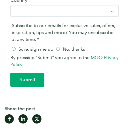
Share the post
Share
Share
Share
on
on
on