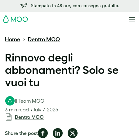
Stampato in 48 ore, con consegna gratuita.
MOO
Home
Dentro MOO
>
Rinnovo degli
abbonamenti? Solo se
vuoi tu
Il Team MOO
3 min read
July 7, 2025
Dentro MOO
Share
Share
Share
Share the post