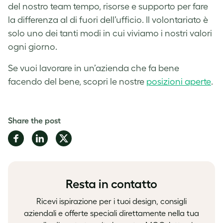
del nostro team tempo, risorse e supporto per fare
la differenza al di fuori dell’ufficio. Il volontariato è
solo uno dei tanti modi in cui viviamo i nostri valori
ogni giorno.
Se vuoi lavorare in un’azienda che fa bene
facendo del bene, scopri le nostre
posizioni aperte
.
Share the post
Share
Share
Share
on
on
on
Facebook
LinkedIn
Twitter
Resta in contatto
Ricevi ispirazione per i tuoi design, consigli
aziendali e offerte speciali direttamente nella tua