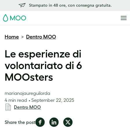
Stampato in 48 ore, con consegna gratuita.
MOO
Home
Dentro MOO
>
Le esperienze di
volontariato di 6
MOOsters
marianajaureguilorda
4 min read
September 22, 2025
Dentro MOO
Share
Share
Share
Share the post
on
on
on