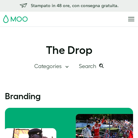
Stampato in 48 ore, con consegna gratuita.
MOO
The Drop
Categories
Search
Search
Search
this
The Drop
Branding
site:
Quadro Generale
Dentro MOO
Storie di successo