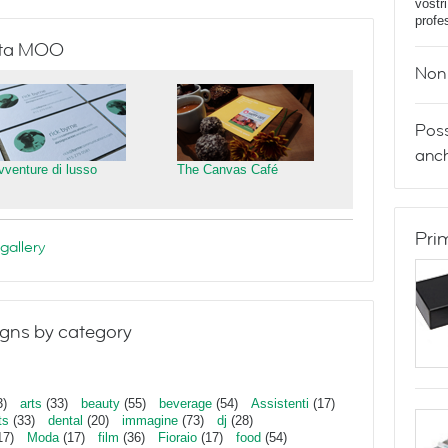
vostr
profe
isita MOO
Non 
Poss
anch
vventure di lusso
The Canvas Café
Pri
gallery
gns by category
3)
arts
(33)
beauty
(55)
beverage
(54)
Assistenti
(17)
ts
(33)
dental
(20)
immagine
(73)
dj
(28)
17)
Moda
(17)
film
(36)
Fioraio
(17)
food
(54)