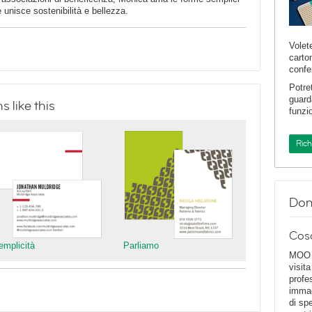
 unisce sostenibilità e bellezza.
Volet
carto
confe
Potre
guard
 like this
funzi
Ric
Dom
Cos
emplicità
Parliamo
MOO D
visita
profe
immag
di spe