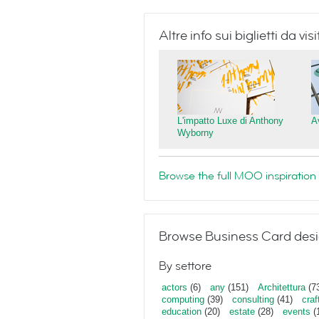
Altre info sui biglietti da v
L'impatto Luxe di Anthony
A
Wyborny
Browse the full MOO inspiration 
Browse Business Card desi
By settore
actors
(6)
any
(151)
Architettura
(7
computing
(39)
consulting
(41)
craf
education
(20)
estate
(28)
events
(