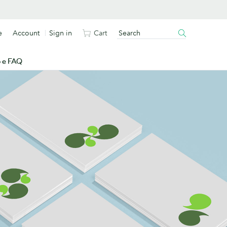
e
Account
Sign in
Cart
o e FAQ