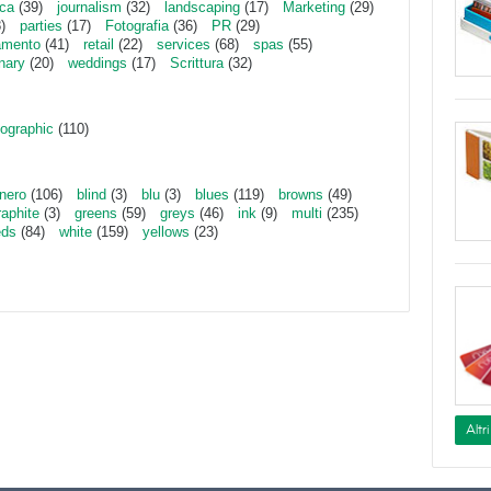
ica
(39)
journalism
(32)
landscaping
(17)
Marketing
(29)
)
parties
(17)
Fotografia
(36)
PR
(29)
amento
(41)
retail
(22)
services
(68)
spas
(55)
inary
(20)
weddings
(17)
Scrittura
(32)
ographic
(110)
nero
(106)
blind
(3)
blu
(3)
blues
(119)
browns
(49)
raphite
(3)
greens
(59)
greys
(46)
ink
(9)
multi
(235)
eds
(84)
white
(159)
yellows
(23)
Altr