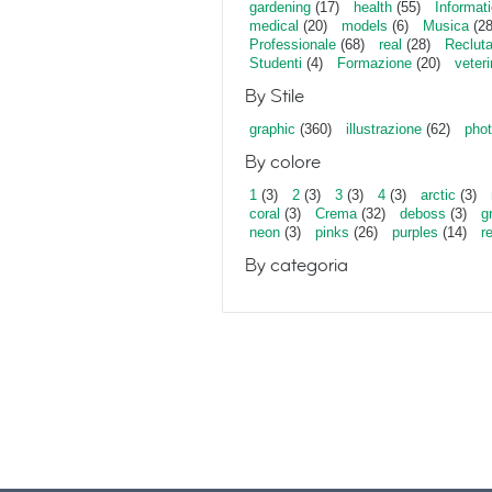
gardening
(17)
health
(55)
Informat
medical
(20)
models
(6)
Musica
(28
Professionale
(68)
real
(28)
Reclut
Studenti
(4)
Formazione
(20)
veter
By Stile
graphic
(360)
illustrazione
(62)
phot
By colore
1
(3)
2
(3)
3
(3)
4
(3)
arctic
(3)
coral
(3)
Crema
(32)
deboss
(3)
g
neon
(3)
pinks
(26)
purples
(14)
r
By categoria