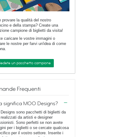
e provare la qualità del nostro
ncino e della stampa? Create una
zione campione di biglietti da visita!
te caricare le vostre immagini o
are le nostre per farvi un'idea di come
ona.
hiedete un pacchetto campione
ande Frequenti
a significa MOO Designs?
esigns sono pacchetti di biglietti da
 realizzati da artisti e designer
ssionisti. Sono perfetti se non avete
ini per i biglietti o se cercate qualcosa
cifico per il vostro settore. Inserite i