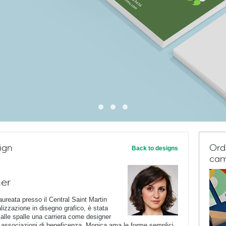
ign
Ord
Back to designs
cam
ner
aureata presso il Central Saint Martin
lizzazione in disegno grafico, è stata
alle spalle una carriera come designer
 e associazioni di beneficenza, Monica ama le forme semplici