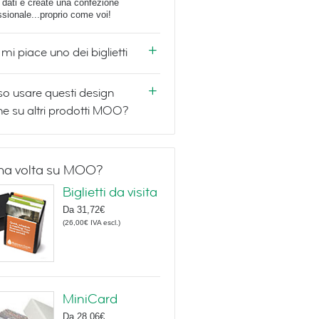
i dati e create una confezione
ssionale...proprio come voi!
mi piace uno dei biglietti
o usare questi design
e su altri prodotti MOO?
ma volta su MOO?
Biglietti da visita
Da
31,72€
(
26,00€
IVA escl.
)
MiniCard
Da
28,06€