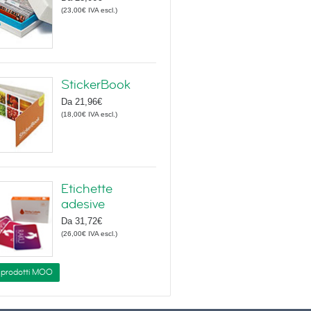
(
23,00€
IVA escl.
)
StickerBook
Da
21,96€
(
18,00€
IVA escl.
)
Etichette
adesive
Da
31,72€
(
26,00€
IVA escl.
)
i prodotti MOO