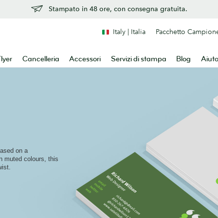
Stampato in 48 ore, con consegna gratuita.
Italy | Italia
Pacchetto Campion
lyer
Cancelleria
Accessori
Servizi di stampa
Blog
Aiut
based on a
n muted colours, this
ist.