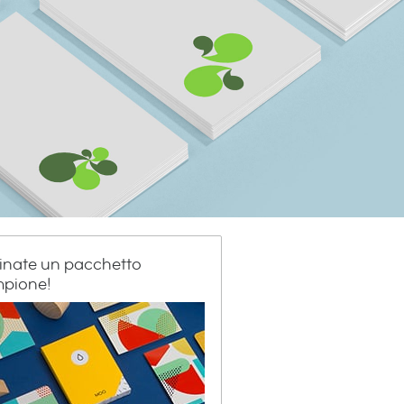
inate un pacchetto
pione!