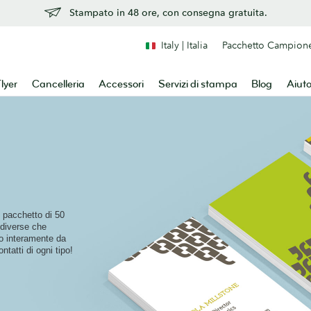
Stampato in 48 ore, con consegna gratuita.
Italy | Italia
Pacchetto Campion
lyer
Cancelleria
Accessori
Servizi di stampa
Blog
Aiut
 pacchetto di 50
i diverse che
o interamente da
ntatti di ogni tipo!