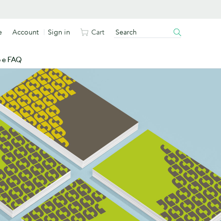
e
Account
Sign in
Cart
o e FAQ