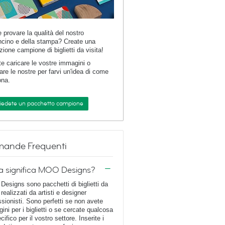
e provare la qualità del nostro
ncino e della stampa? Create una
zione campione di biglietti da visita!
te caricare le vostre immagini o
are le nostre per farvi un'idea di come
ona.
hiedete un pacchetto campione
ande Frequenti
a significa MOO Designs?
esigns sono pacchetti di biglietti da
 realizzati da artisti e designer
ssionisti. Sono perfetti se non avete
ini per i biglietti o se cercate qualcosa
cifico per il vostro settore. Inserite i