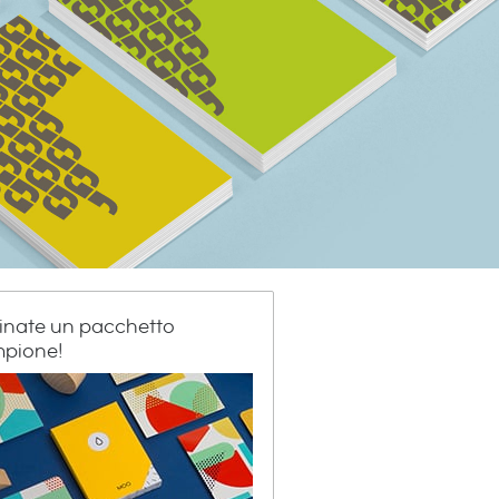
inate un pacchetto
pione!