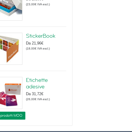
(
23,00€
IVA escl.
)
StickerBook
Da
21,96€
(
18,00€
IVA escl.
)
Etichette
adesive
Da
31,72€
(
26,00€
IVA escl.
)
i prodotti MOO