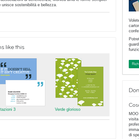
 unisce sostenibilità e bellezza.
Volet
carto
confe
Potre
guard
 like this
funzi
Ric
Dom
Cos
itazioni 3
Verde glorioso
MOO D
visita
profe
immag
di spe