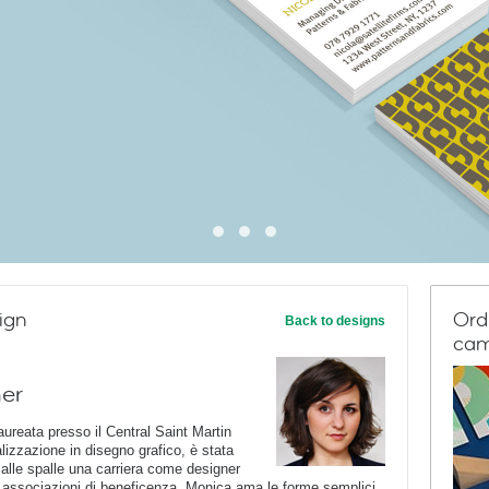
ign
Ord
Back to designs
cam
ner
aureata presso il Central Saint Martin
lizzazione in disegno grafico, è stata
alle spalle una carriera come designer
 e associazioni di beneficenza, Monica ama le forme semplici