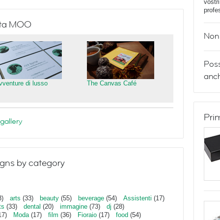
vostr
profe
isita MOO
Non 
Poss
anch
vventure di lusso
The Canvas Café
Pri
gallery
gns by category
3)
arts
(33)
beauty
(55)
beverage
(54)
Assistenti
(17)
ts
(33)
dental
(20)
immagine
(73)
dj
(28)
17)
Moda
(17)
film
(36)
Fioraio
(17)
food
(54)