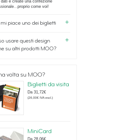
i dati e create una confezione
ssionale...proprio come voi!
mi piace uno dei biglietti
o usare questi design
e su altri prodotti MOO?
ma volta su MOO?
Biglietti da visita
Da
31,72€
(
26,00€
IVA escl.
)
MiniCard
Da
28,06€