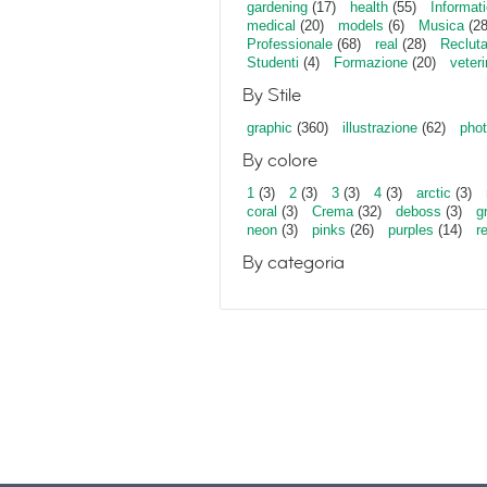
gardening
(17)
health
(55)
Informat
medical
(20)
models
(6)
Musica
(28
Professionale
(68)
real
(28)
Reclut
Studenti
(4)
Formazione
(20)
veter
By Stile
graphic
(360)
illustrazione
(62)
phot
By colore
1
(3)
2
(3)
3
(3)
4
(3)
arctic
(3)
coral
(3)
Crema
(32)
deboss
(3)
g
neon
(3)
pinks
(26)
purples
(14)
r
By categoria