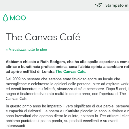
Stampato in 
MOO
The Canvas Café
« Visualizza tutte le idee
Abbiamo chiesto a Ruth Rodgers, che ha alle spalle esperienza com
attrice e burattinaia professionista, cosa l'abbia spinta a cambiare rot
ad aprire nell'Est di Londra
The Canvas Cafe.
Nel 2009 ho pensato che sarebbe stato favoloso aprire un locale che
raccogliesse e celebrasse le opinioni delle persone, oltre ad ospitare wor
ed eventi incentrati su felicità, sicurezza di sé e benessere. Dopo 5 anni, 
sogno è finalmente diventato realtà lo scorso anno, con l'apertura di The
Canvas Cafe.
In questo primo anno ho imparato il vero significato di due parole: persev
e capacità di rialzarsi. La nostra è un'attività piccola: io sono la titolare e 
sono investitori che operano dietro le quinte, soltanto io. Per attirare i clien
abbiamo puntato sul passa parola, su prodotti eccellenti e su eventi
interessanti.