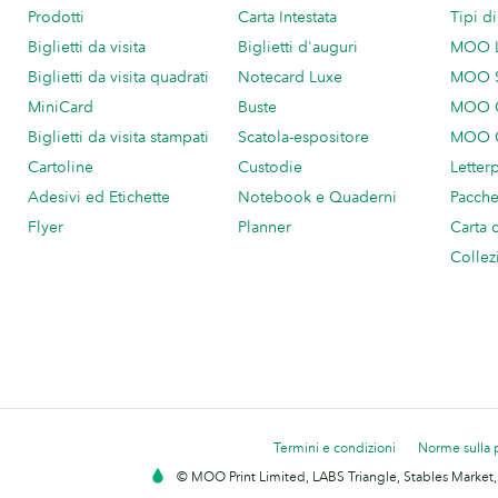
Prodotti
Carta Intestata
Tipi d
Biglietti da visita
Biglietti d'auguri
MOO 
Biglietti da visita quadrati
Notecard Luxe
MOO 
MiniCard
Buste
MOO C
Biglietti da visita stampati
Scatola-espositore
MOO C
Cartoline
Custodie
Letter
Adesivi ed Etichette
Notebook e Quaderni
Pacch
Flyer
Planner
Carta 
Collez
Termini e condizioni
Norme sulla 
© MOO Print Limited, LABS Triangle, Stables Market,