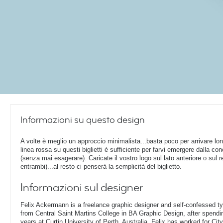
Informazioni su questo design
A volte è meglio un approccio minimalista...basta poco per arrivare lo
linea rossa su questi biglietti è sufficiente per farvi emergere dalla co
(senza mai esagerare). Caricate il vostro logo sul lato anteriore o sul r
entrambi)...al resto ci penserà la semplicità del biglietto.
Informazioni sul designer
Felix Ackermann is a freelance graphic designer and self-confessed 
from Central Saint Martins College in BA Graphic Design, after spendin
years at Curtin University of Perth, Australia. Felix has worked for Ci