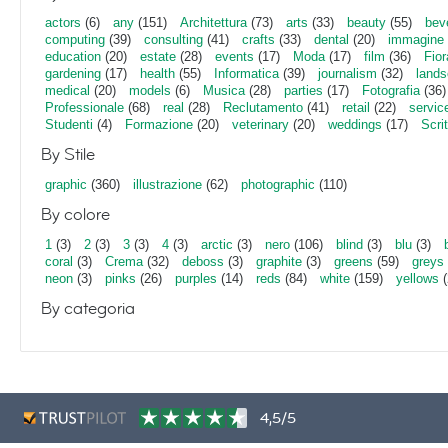
actors
(6)
any
(151)
Architettura
(73)
arts
(33)
beauty
(55)
bev
computing
(39)
consulting
(41)
crafts
(33)
dental
(20)
immagine
education
(20)
estate
(28)
events
(17)
Moda
(17)
film
(36)
Fior
gardening
(17)
health
(55)
Informatica
(39)
journalism
(32)
lands
medical
(20)
models
(6)
Musica
(28)
parties
(17)
Fotografia
(36)
Professionale
(68)
real
(28)
Reclutamento
(41)
retail
(22)
servic
Studenti
(4)
Formazione
(20)
veterinary
(20)
weddings
(17)
Scri
By Stile
graphic
(360)
illustrazione
(62)
photographic
(110)
By colore
1
(3)
2
(3)
3
(3)
4
(3)
arctic
(3)
nero
(106)
blind
(3)
blu
(3)
coral
(3)
Crema
(32)
deboss
(3)
graphite
(3)
greens
(59)
greys
neon
(3)
pinks
(26)
purples
(14)
reds
(84)
white
(159)
yellows
(
By categoria
4,5/5