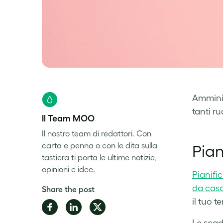
Amminis
tanti ru
Il Team MOO
Il nostro team di redattori. Con
carta e penna o con le dita sulla
Pian
tastiera ti porta le ultime notizie,
opinioni e idee.
Pianifi
da cas
Share the post
il tuo t
Share
Share
Share
on
on
on