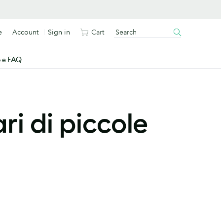
e
Account
Sign in
Cart
o e FAQ
ri di piccole