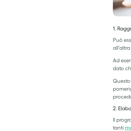
1. Raggr
Può ess
all’altr
Ad esem
dato ch
Questo 
pomerig
procedu
2. Elab
Il prog
tanti
mo