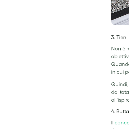
3. Tieni
Non è re
obiettiv
Quando p
in cui p
Quindi, 
dal tot
all’ispi
4. Butt
Il
conce