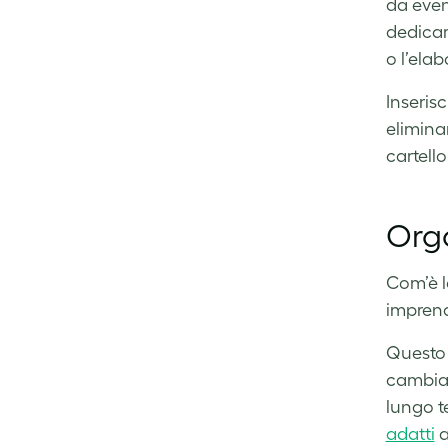
da event
dedicar
o l’ela
Inseris
elimina
cartell
Orga
Com’è la
imprend
Questo 
cambia p
lungo t
adatti
a