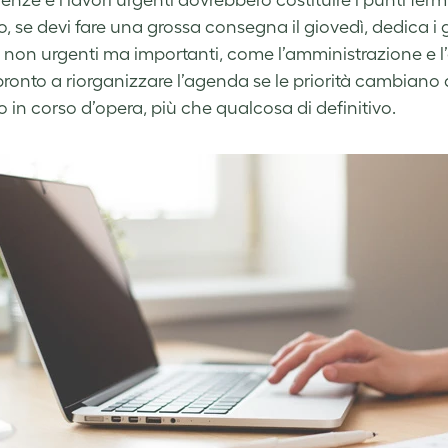
enze e i lavori urgenti dovrebbero costituire i punti fer
, se devi fare una grossa consegna il giovedì, dedica i 
 non urgenti ma importanti, come l’amministrazione e l’a
pronto a riorganizzare l’agenda se le priorità cambiano a
o in corso d’opera, più che qualcosa di definitivo.