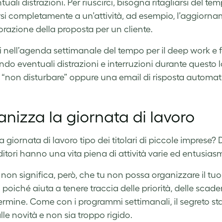
uali distrazioni. Per riuscirci, bisogna ritagliarsi del te
si completamente a un’attività, ad esempio, l’aggiorname
borazione della proposta per un cliente.
ci nell’agenda settimanale del tempo per il deep work e f
ndo eventuali distrazioni e interruzioni durante questo
o “non disturbare” oppure una email di risposta automat
nizza la giornata di lavoro
 giornata di lavoro tipo dei titolari di piccole imprese? D
itori hanno una vita piena di attività varie ed entusias
non significa, però, che tu non possa organizzare il tuo
oiché aiuta a tenere traccia delle priorità, delle scadenz
ermine. Come con i programmi settimanali, il segreto sta 
lle novità e non sia troppo rigido.