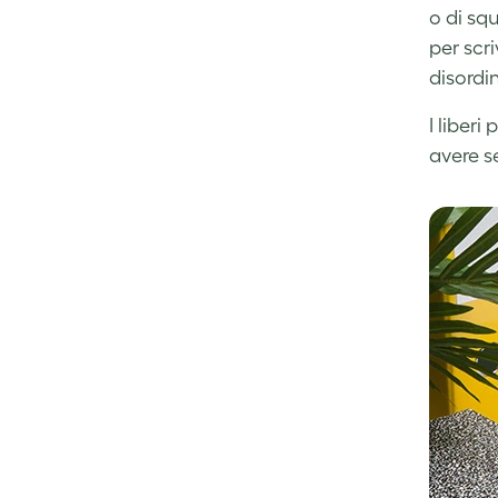
o di sq
per scr
disordi
I liberi
avere s