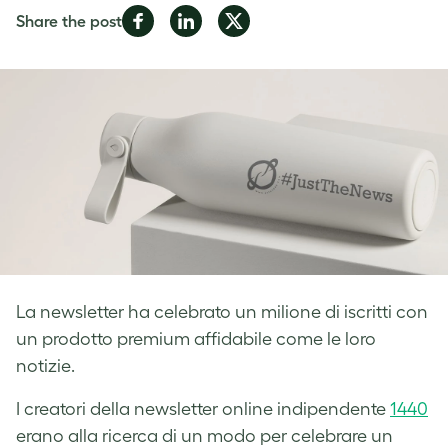
Share
Share
Share
Share the post
on
on
on
Facebook
LinkedIn
Twitter
La newsletter ha celebrato un milione di iscritti con
un prodotto premium affidabile come le loro
notizie.
I creatori della newsletter online indipendente
1440
erano alla ricerca di un modo per celebrare un