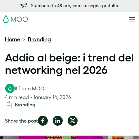
Stampato in 48 ore, con consegna gratuita.
MOO
Home
Branding
>
Addio al beige: i trend del
networking nel 2026
Il Team MOO
4 min read
January 14, 2026
Branding
Share
Share
Share
Share the post
on
on
on
Facebook
LinkedIn
Twitter