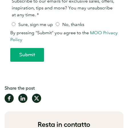
Share the post
Share
Share
Share
on
on
on
Facebook
LinkedIn
Twitter
Resta in contatto