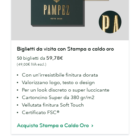
Biglietti
Biglietti da visita con Stampa a caldo oro
da
59,78€
50
biglietti da
visita
(49,00€ IVA escl.)
con
Stampa
Con un’irresistibile finitura dorata
a
Valorizzano logo, testo o design
caldo
Per un look discreto o super luccicante
oro
Cartoncino Super da 380 gr/m2
Vellutata finitura Soft Touch
Certificato FSC®
Acquista Stampa a Caldo Oro