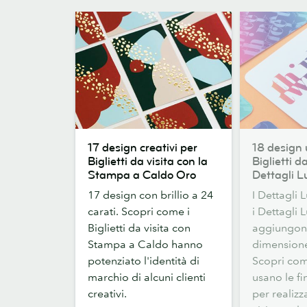
17
18
17 design creativi per
18 design 
design
design
Biglietti da visita con la
Biglietti d
creativi
unici
Stampa a Caldo Oro
Dettagli L
per
per
17 design con brillio a 24
I Dettagli L
Biglietti
Biglietti
carati. Scopri come i
i Dettagli L
da
da
Biglietti da visita con
aggiungono
visita
visita
Stampa a Caldo hanno
dimensione
con
con
potenziato l'identità di
Scopri come
la
Dettagli
marchio di alcuni clienti
usano le fi
Stampa
Lucidi
creativi.
per realizz
a