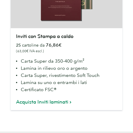
Inviti
Inviti con Stampa a caldo
con
76,86€
25
cartoline da
Stampa
(63,00€ IVA escl.)
a
caldo
Carta Super da 350-400 g/m²
Lamina in rilievo oro o argento
Carta Super, rivestimento Soft Touch
Lamina su uno o entrambi i lati
Certificato FSC®
Acquista Inviti laminati