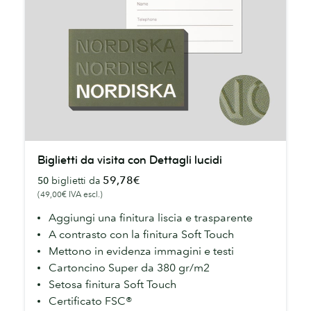
Biglietti
Biglietti da visita con Dettagli lucidi
da
59,78€
50
biglietti da
visita
(49,00€ IVA escl.)
con
Dettagli
Aggiungi una finitura liscia e trasparente
lucidi
A contrasto con la finitura Soft Touch
Mettono in evidenza immagini e testi
Cartoncino Super da 380 gr/m2
Setosa finitura Soft Touch
Certificato FSC®