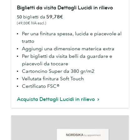
Biglietti
Biglietti da visita Dettagli Lucidi in rilievo
da
59,78€
50
biglietti da
visita
(49,00€ IVA escl.)
Dettagli
Lucidi
Per una finitura spessa, lucida e piacevole al
in
tratto
rilievo
Aggiungi una dimensione materica extra
Per biglietti da visita belli da guardare e
piacevoli da toccare
Cartoncino Super da 380 gr/m2
Vellutata finitura Soft Touch
Certificato FSC®
Acquista Dettagli Lucidi in rilievo