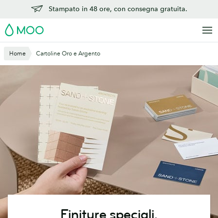
Vai
Stampato in 48 ore, con consegna gratuita.
al
MOO
contenuto
principale
Home
Cartoline Oro e Argento
Finiture speciali.