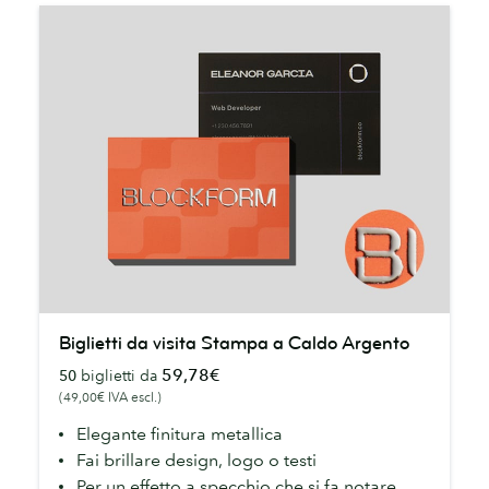
Biglietti
Biglietti da visita Stampa a Caldo Argento
da
59,78€
50
biglietti da
visita
(49,00€ IVA escl.)
Stampa
a
Elegante finitura metallica
Caldo
Fai brillare design, logo o testi
Argento
Per un effetto a specchio che si fa notare