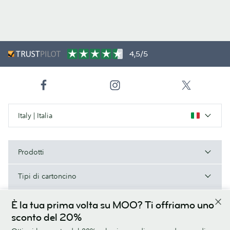
4,5/5
Italy | Italia
Prodotti
Tipi di cartoncino
A proposito di MOO
È la tua prima volta su MOO? Ti offriamo uno
sconto del 20%
Aiuto e contatti