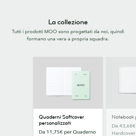
La collezione
Tutti i prodotti MOO sono progettati da noi, quindi
formano una vera a propria squadra.
Quaderni
Notebook
Quaderni Softcover
Notebook p
Softcover
personalizzat
personalizzati
Da 43,68€
personalizzati
Da 11,75€ per Quaderno
Hardcover 