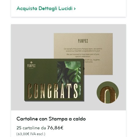
Acquista Dettagli Lucidi
Cartoline
Cartoline con Stampa a caldo
con
76,86€
25
cartoline da
Stampa
(63,00€ IVA escl.)
a