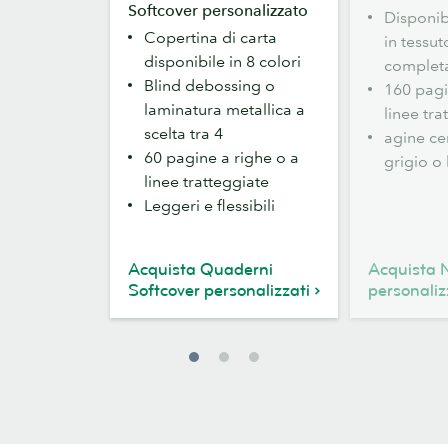
Softcover personalizzato
Disponibi
Copertina di carta
in tessu
disponibile in 8 colori
complet
Blind debossing o
160 pagi
laminatura metallica a
linee tra
scelta tra 4
agine cen
60 pagine a righe o a
grigio o
linee tratteggiate
Leggeri e flessibili
Acquista Quaderni
Acquista 
Softcover personalizzati
personaliz