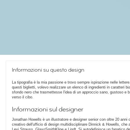
Informazioni su questo design
La tipografia è la mia passione e trovo sempre ispirazione nelle lettere
questi biglietti, volevo realizzare un elenco di ingredienti in caratteri b
sfondo nero che trasmettesse l'idea di un approccio sano, gustoso e b
verso il cibo.
Informazioni sul designer
Jonathan Howells è un illustratore e designer senior con oltre 20 anni di
creativo dell'ufficio di design multidisciplinare Dinnick & Howells, che a
Levi Strauss, GlaxoSmithKline e Lindt. Si autodefinisce un fanatico de