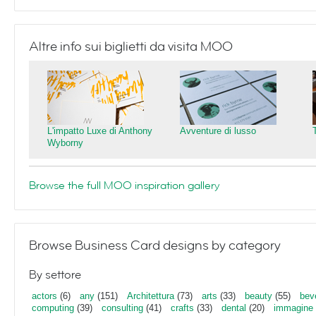
Altre info sui biglietti da visita MOO
L'impatto Luxe di Anthony
Avventure di lusso
Wyborny
Browse the full MOO inspiration gallery
Browse Business Card designs by category
By settore
actors
(6)
any
(151)
Architettura
(73)
arts
(33)
beauty
(55)
bev
computing
(39)
consulting
(41)
crafts
(33)
dental
(20)
immagine