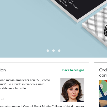
ign
Ord
Back to designs
cam
 road movie americani anni '50, come
treno". Lo sfondo in bianco e nero
calde vecchio stile.
ner
aureata presso il Central Saint Martin College of Art di Londra