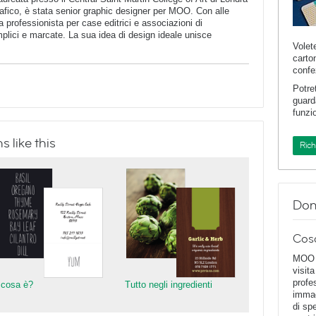
afico, è stata senior graphic designer per MOO. Con alle
a professionista per case editrici e associazioni di
lici e marcate. La sua idea di design ideale unisce
Volet
carto
confe
Potre
guard
funzi
 like this
Ric
Dom
Cos
MOO D
visita
profe
 cosa è?
Tutto negli ingredienti
immag
di spe