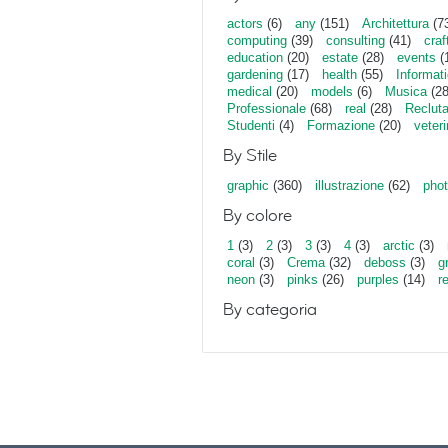
actors
(6)
any
(151)
Architettura
(7
computing
(39)
consulting
(41)
craf
education
(20)
estate
(28)
events
(
gardening
(17)
health
(55)
Informat
medical
(20)
models
(6)
Musica
(28
Professionale
(68)
real
(28)
Reclut
Studenti
(4)
Formazione
(20)
veter
By Stile
graphic
(360)
illustrazione
(62)
phot
By colore
1
(3)
2
(3)
3
(3)
4
(3)
arctic
(3)
coral
(3)
Crema
(32)
deboss
(3)
g
neon
(3)
pinks
(26)
purples
(14)
r
By categoria