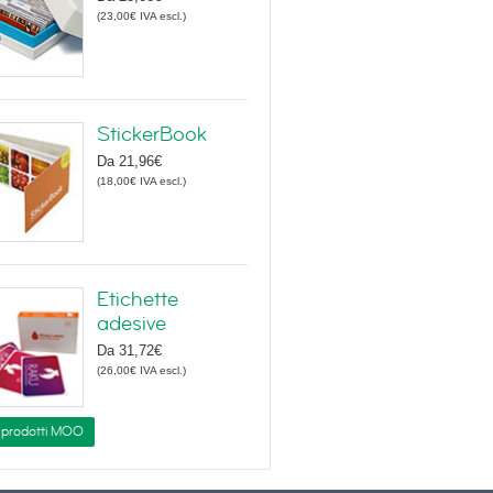
(
23,00€
IVA escl.
)
StickerBook
Da
21,96€
(
18,00€
IVA escl.
)
Etichette
adesive
Da
31,72€
(
26,00€
IVA escl.
)
i prodotti MOO