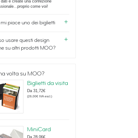
i dati e create una confezione
ssionale...proprio come voi!
mi piace uno dei biglietti
o usare questi design
e su altri prodotti MOO?
ma volta su MOO?
Biglietti da visita
Da
31,72€
(
26,00€
IVA escl.
)
MiniCard
Da
28,06€