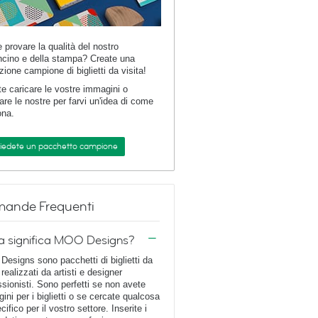
e provare la qualità del nostro
ncino e della stampa? Create una
zione campione di biglietti da visita!
te caricare le vostre immagini o
are le nostre per farvi un'idea di come
ona.
hiedete un pacchetto campione
ande Frequenti
a significa MOO Designs?
esigns sono pacchetti di biglietti da
 realizzati da artisti e designer
ssionisti. Sono perfetti se non avete
ini per i biglietti o se cercate qualcosa
cifico per il vostro settore. Inserite i