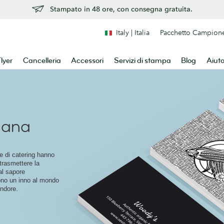
Stampato in 48 ore, con consegna gratuita.
Italy | Italia
Pacchetto Campion
lyer
Cancelleria
Accessori
Servizi di stampa
Blog
Aiut
riana
nde di catering hanno
 trasmettere la
al sapore
sono un inno al mondo
endore.