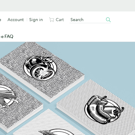
e
Account
Sign in
Cart
o e FAQ