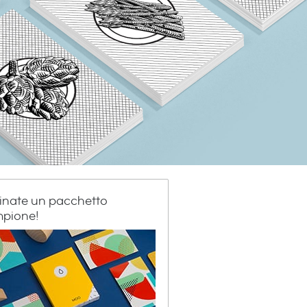
inate un pacchetto
pione!