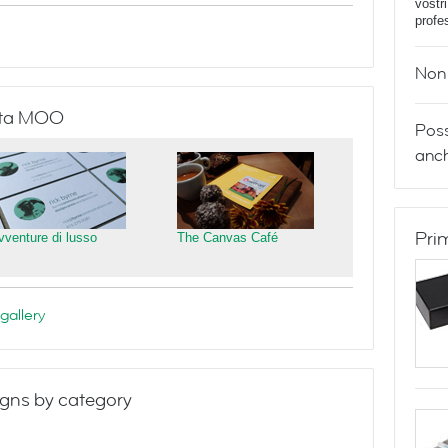
vostr
profe
Non 
isita MOO
Poss
anch
Pri
vventure di lusso
The Canvas Café
gallery
gns by category