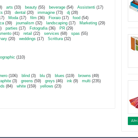
3)
arts
(33)
beauty
(55)
beverage
(54)
Assistenti
(17)
ts
(33)
dental
(20)
immagine
(73)
dj
(28)
17)
Moda
(17)
film
(36)
Fioraio
(17)
food
(54)
ica
(39)
journalism
(32)
landscaping
(17)
Marketing
(29)
)
parties
(17)
Fotografia
(36)
PR
(29)
amento
(41)
retail
(22)
services
(68)
spas
(55)
inary
(20)
weddings
(17)
Scrittura
(32)
ographic
(110)
nero
(106)
blind
(3)
blu
(3)
blues
(119)
browns
(49)
raphite
(3)
greens
(59)
greys
(46)
ink
(9)
multi
(235)
eds
(84)
white
(159)
yellows
(23)
Altr