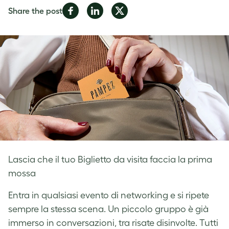
Share
Share
Share
Share the post
on
on
on
Facebook
LinkedIn
Twitter
Lascia che il tuo Biglietto da visita faccia la prima
mossa
Entra in qualsiasi evento di networking e si ripete
sempre la stessa scena. Un piccolo gruppo è già
immerso in conversazioni, tra risate disinvolte. Tutti