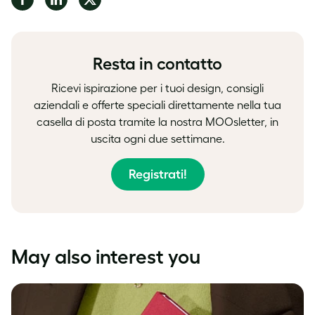
on
on
on
Facebook
LinkedIn
Twitter
Resta in contatto
Ricevi ispirazione per i tuoi design, consigli
aziendali e offerte speciali direttamente nella tua
casella di posta tramite la nostra MOOsletter, in
uscita ogni due settimane.
Registrati!
May also interest you