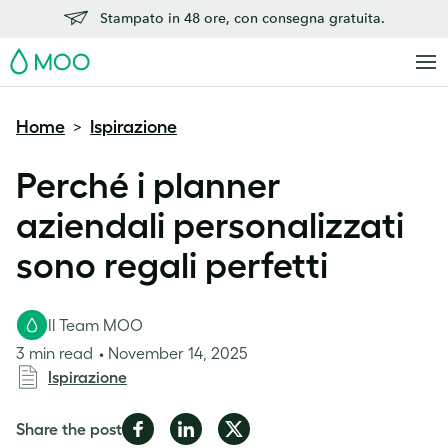
Stampato in 48 ore, con consegna gratuita.
MOO
Home
Ispirazione
>
Perché i planner
aziendali personalizzati
sono regali perfetti
Il Team MOO
3 min read
November 14, 2025
Ispirazione
Share
Share
Share
Share the post