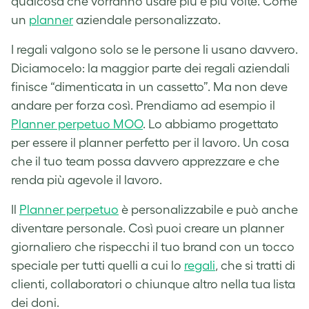
qualcosa che vorranno usare più e più volte. Come
un
planner
aziendale personalizzato.
I regali valgono solo se le persone li usano davvero.
Diciamocelo: la maggior parte dei regali aziendali
finisce “dimenticata in un cassetto”. Ma non deve
andare per forza così. Prendiamo ad esempio il
Planner perpetuo MOO
. Lo abbiamo progettato
per essere il planner perfetto per il lavoro. Un cosa
che il tuo team possa davvero apprezzare e che
renda più agevole il lavoro.
Il
Planner perpetuo
è personalizzabile e può anche
diventare personale. Così puoi creare un planner
giornaliero che rispecchi il tuo brand con un tocco
speciale per tutti quelli a cui lo
regali
, che si tratti di
clienti, collaboratori o chiunque altro nella tua lista
dei doni.