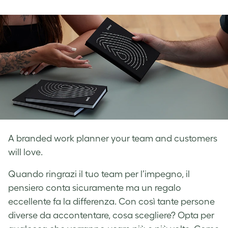
on
on
on
Facebook
LinkedIn
Twitter
A branded work planner your team and customers
will love.
Quando ringrazi il tuo team per l’impegno, il
pensiero conta sicuramente ma un regalo
eccellente fa la differenza. Con così tante persone
diverse da accontentare, cosa scegliere? Opta per