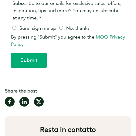
Share the post
Share
Share
Share
on
on
on
Facebook
LinkedIn
Twitter
Resta in contatto