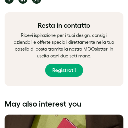
on
on
on
Facebook
LinkedIn
Twitter
Resta in contatto
Ricevi ispirazione per i tuoi design, consigli
aziendali e offerte speciali direttamente nella tua
casella di posta tramite la nostra MOOsletter, in
uscita ogni due settimane.
Registrati!
May also interest you