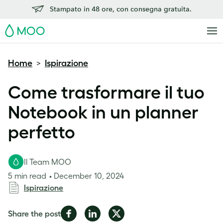
Stampato in 48 ore, con consegna gratuita.
MOO
Home
Ispirazione
>
Come trasformare il tuo
Notebook in un planner
perfetto
Il Team MOO
5 min read
December 10, 2024
Ispirazione
Share
Share
Share
Share the post