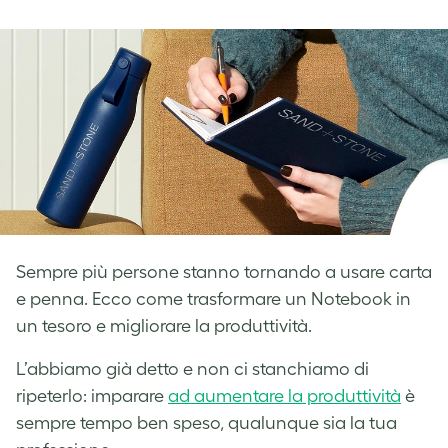
on
on
on
Facebook
LinkedIn
Twitter
Sempre più persone stanno tornando a usare carta
e penna. Ecco come trasformare un Notebook in
un tesoro e migliorare la produttività.
L’abbiamo già detto e non ci stanchiamo di
ripeterlo: imparare
ad aumentare la produttività
è
sempre tempo ben speso, qualunque sia la tua