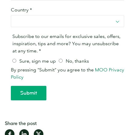
Share the post
Share
Share
Share