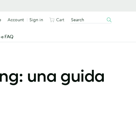
e
Account
Sign in
Cart
o e FAQ
ing: una guida