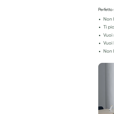
Perfetto
Non h
Ti pi
Vuoi 
Vuoi 
Non h