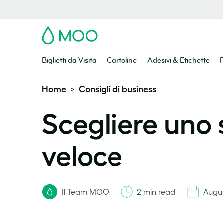
MOO
Biglietti da Visita
Cartoline
Adesivi & Etichette
F
Home
Consigli di business
>
Scegliere uno 
veloce
Il Team MOO
2 min read
Augus