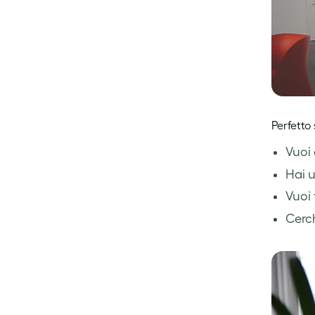
Perfetto
Vuoi 
Hai u
Vuoi 
Cerch