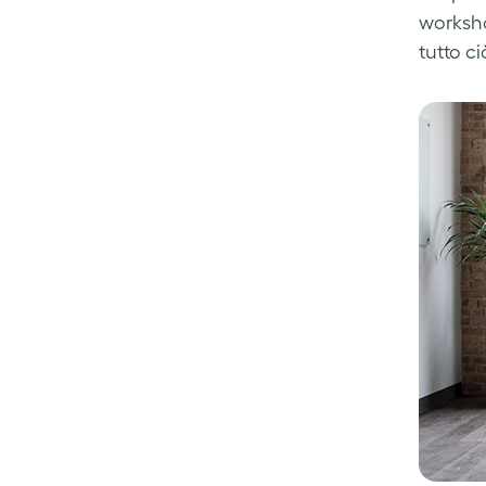
worksho
tutto c