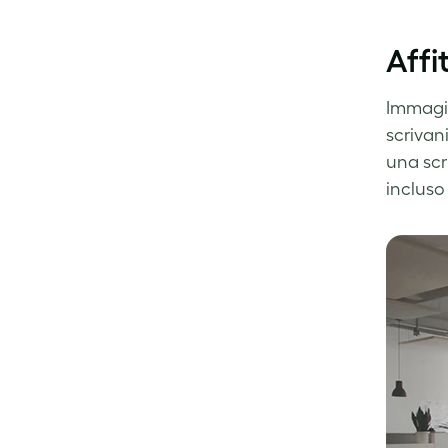
Affi
Immagina
scrivan
una scr
incluso 