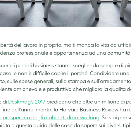
ibertà del lavoro in proprio, ma ti manca la vita da ufficio
denza professionale e appartenenza ad una comunità 
ancer e i piccoli business stanno scegliendo sempre di pi
casa, e non è difficile capire il perché. Condividere un
itto, sulle spese generali, sulla stampa e sull’arredament
ente amichevole e produttivo che migliora la qualità del
e di
Deskmag’s 2017
predicono che oltre un milione di pe
a fine dell’anno, mentre la Harvard Business Review ha 
 prosperano negli ambienti di co-working
. Se stai pen
iata a questa guida delle cose da sapere sui diversi tipi