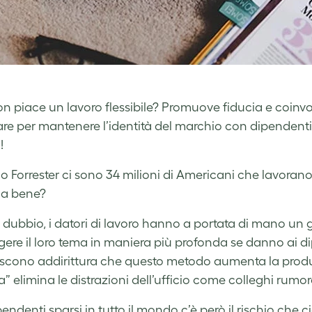
on piace un lavoro flessibile? Promuove fiducia e coinvol
re per mantenere l’identità del marchio con dipendenti s
!
 Forrester ci sono 34 milioni di Americani che lavorano 
na bene?
 dubbio, i datori di lavoro hanno a portata di mano un 
gere il loro tema in maniera più profonda se danno ai di
scono addirittura che questo metodo aumenta la produt
” elimina le distrazioni dell’ufficio come colleghi rumor
endenti sparsi in tutto il mondo c’è però il rischio che c