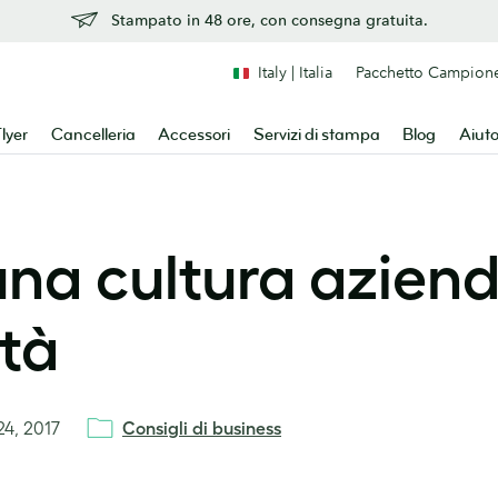
Stampato in 48 ore, con consegna gratuita.
Italy | Italia
Pacchetto Campion
lyer
Cancelleria
Accessori
Servizi di stampa
Blog
Aiut
na cultura azien
ità
 24, 2017
Consigli di business