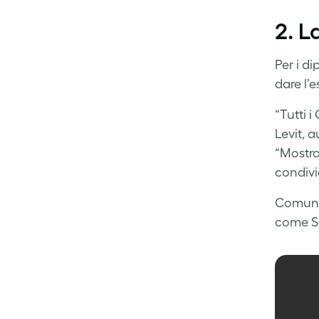
2. 
Per i d
dare l’
“Tutti 
Levit, a
“Mostra
condivid
Comunic
come Sl