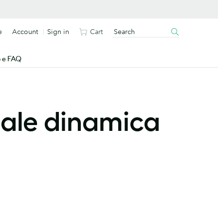
e
Account
Sign in
Cart
o e FAQ
dale dinamica