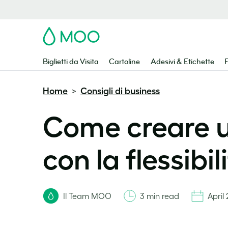
MOO
Biglietti da Visita
Cartoline
Adesivi & Etichette
F
Home
Consigli di business
>
Come creare u
con la flessibil
Il Team MOO
3 min read
April