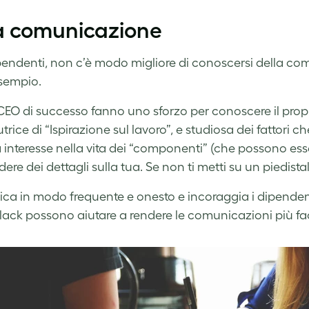
La comunicazione
ipendenti, non c’è modo migliore di conoscersi della comu
esempio.
i CEO di successo fanno uno sforzo per conoscere il pr
utrice di “Ispirazione sul lavoro”, e studiosa dei fattori 
 interesse nella vita dei “componenti” (che possono esser
ere dei dettagli sulla tua. Se non ti metti su un piedistal
a in modo frequente e onesto e incoraggia i dipendenti
ack possono aiutare a rendere le comunicazioni più facil