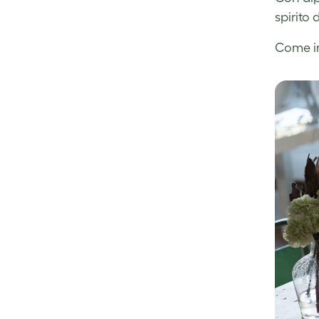
spirito 
Come im