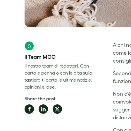
A chi n
come fa
Il Team MOO
consigli
Il nostro team di redattori. Con
carta e penna o con le dita sulla
Secondo
tastiera ti porta le ultime notizie,
funzio
opinioni e idee.
Non c’è
Share the post
coinvol
Share
Share
Share
suggeri
on
on
on
distanza
Facebook
LinkedIn
Twitter
Con dip