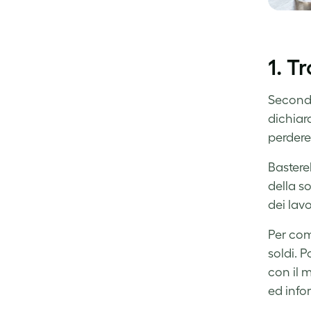
1. T
Secondo
dichiar
perdere
Bastere
della s
dei lavo
Per com
soldi. P
con il m
ed info