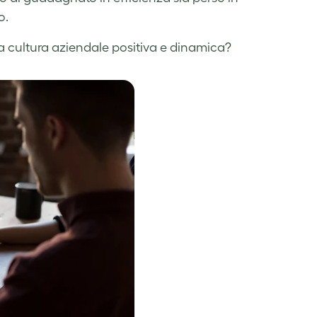
o.
na cultura aziendale positiva e dinamica?