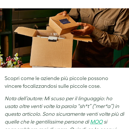
on
on
on
Facebook
LinkedIn
Twitter
Scopri come le aziende più piccole possono
vincere focalizzandosi sulle piccole cose.
Nota dell’autore: Mi scuso per il linguaggio: ho
usato oltre venti volte la parola “sh*t” (“mer*a”) in
questo articolo. Sono sicuramente venti volte più di
quelle che le gentilissime persone di
MOO
si