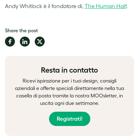
Andy Whitlock è il fondatore di,
The Human Half
.
Share the post
Share
Share
Share
on
on
on
Facebook
LinkedIn
Twitter
Resta in contatto
Ricevi ispirazione per i tuoi design, consigli
aziendali e offerte speciali direttamente nella tua
casella di posta tramite la nostra MOOsletter, in
uscita ogni due settimane.
Registrati!