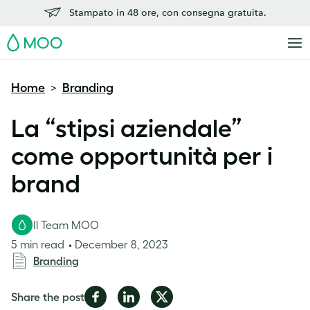
Stampato in 48 ore, con consegna gratuita.
MOO
Home
Branding
>
La “stipsi aziendale”
come opportunità per i
brand
Il Team MOO
5 min read
December 8, 2023
Branding
Share
Share
Share
Share the post