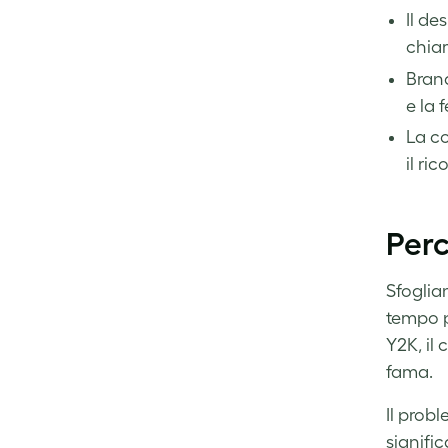
Facebook
LinkedIn
Twitter
Il de
chiar
Brand
e la f
La c
il ri
Perc
Sfoglia
tempo po
Y2K, il
fama.
Il prob
signifi