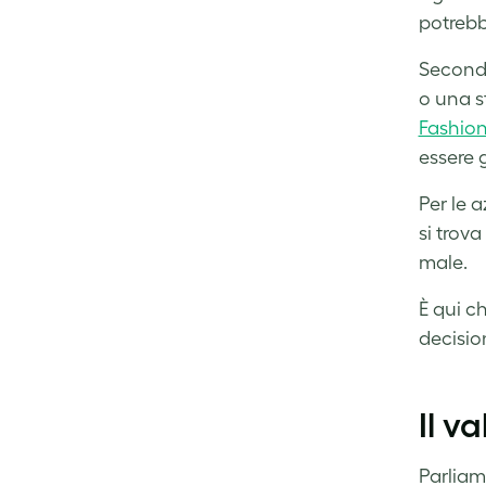
potrebb
Secondo
o una s
Fashio
essere 
Per le 
si trov
male.
È qui c
decisio
Il v
Parliam