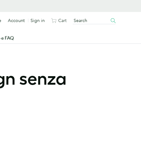
e
Account
Sign in
Cart
o e FAQ
ign senza