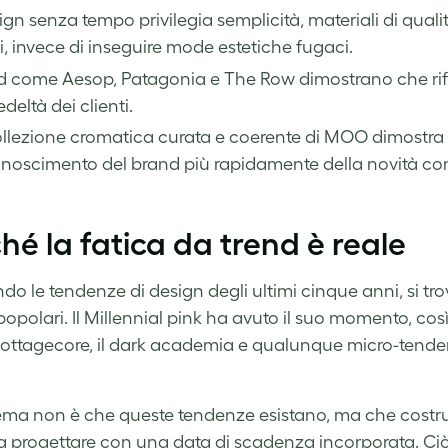
sign senza tempo privilegia semplicità, materiali di quali
i, invece di inseguire mode estetiche fugaci.
 come Aesop, Patagonia e The Row dimostrano che rifiu
edeltà dei clienti.
ollezione cromatica curata e coerente di MOO dimostra
conoscimento del brand più rapidamente della novità co
hé la fatica da trend è reale
ndo le tendenze di design degli ultimi cinque anni, si tro
polari. Il Millennial pink ha avuto il suo momento, così c
 cottagecore, il dark academia e qualunque micro-tendenz
lema non è che queste tendenze esistano, ma che costrui
ca progettare con una data di scadenza incorporata. Ci