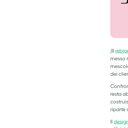
J
Il
rebra
messo m
mescola
dei clie
Confron
resta a
costrui
riparte
Il
desig