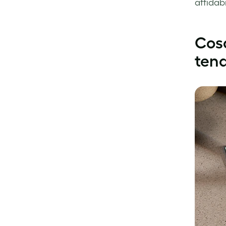
affidabi
Cosa
ten