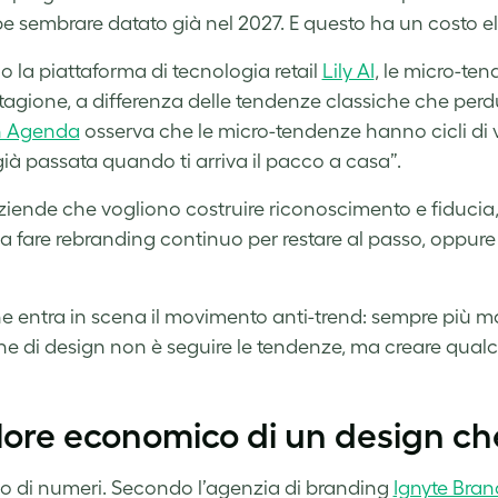
e sembrare datato già nel 2027. E questo ha un costo e
 la piattaforma di tecnologia retail
Lily AI
, le micro-te
tagione, a differenza delle tendenze classiche che perd
n Agenda
osserva che le micro-tendenze hanno cicli di v
già passata quando ti arriva il pacco a casa”.
aziende che vogliono costruire riconoscimento e fiducia,
a a fare rebranding continuo per restare al passo, oppure
he entra in scena il movimento anti-trend: sempre più 
ne di design non è seguire le tendenze, ma creare qual
alore economico di un design c
o di numeri. Secondo l’agenzia di branding
Ignyte Bran