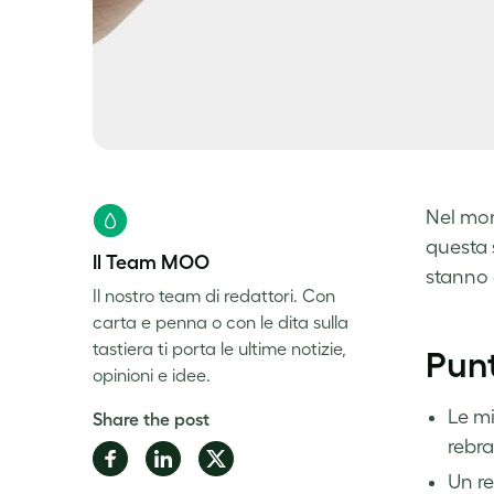
Nel mon
questa 
Il Team MOO
stanno 
Il nostro team di redattori. Con
carta e penna o con le dita sulla
tastiera ti porta le ultime notizie,
Punt
opinioni e idee.
Le mi
Share the post
rebra
Share
Share
Share
Un re
on
on
on