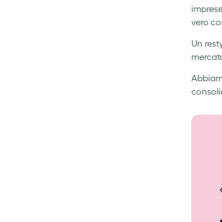
imprese
vero co
Un resty
mercato
Abbiamo
consolid