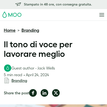
Stampato in 48 ore, con consegna gratuita.
MOO
Home
Branding
>
Il tono di voce per
lavorare meglio
Guest author - Jack Wells
5 min read
April 24, 2024
Branding
Share
Share
Share
Share the post
on
on
on
Facebook
LinkedIn
Twitter