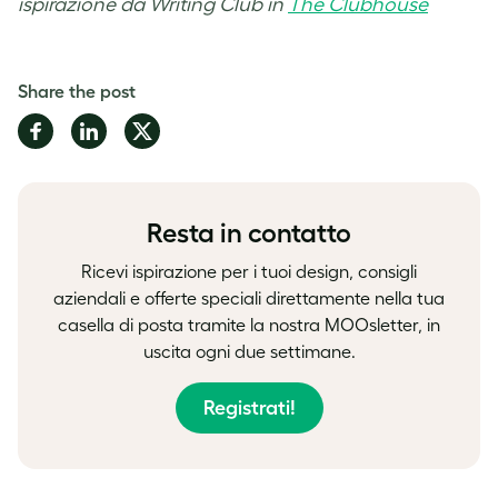
ispirazione da Writing Club in
The Clubhouse
Share the post
Share
Share
Share
on
on
on
Facebook
LinkedIn
Twitter
Resta in contatto
Ricevi ispirazione per i tuoi design, consigli
aziendali e offerte speciali direttamente nella tua
casella di posta tramite la nostra MOOsletter, in
uscita ogni due settimane.
Registrati!