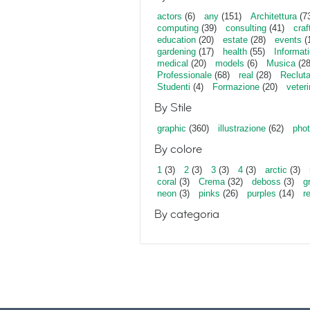
actors
(6)
any
(151)
Architettura
(7
computing
(39)
consulting
(41)
craf
education
(20)
estate
(28)
events
(
gardening
(17)
health
(55)
Informat
medical
(20)
models
(6)
Musica
(28
Professionale
(68)
real
(28)
Reclut
Studenti
(4)
Formazione
(20)
veter
By Stile
graphic
(360)
illustrazione
(62)
phot
By colore
1
(3)
2
(3)
3
(3)
4
(3)
arctic
(3)
coral
(3)
Crema
(32)
deboss
(3)
g
neon
(3)
pinks
(26)
purples
(14)
r
By categoria