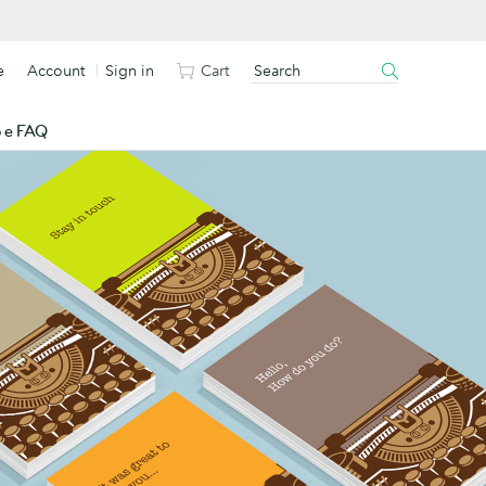
e
Account
Sign in
Cart
o e FAQ