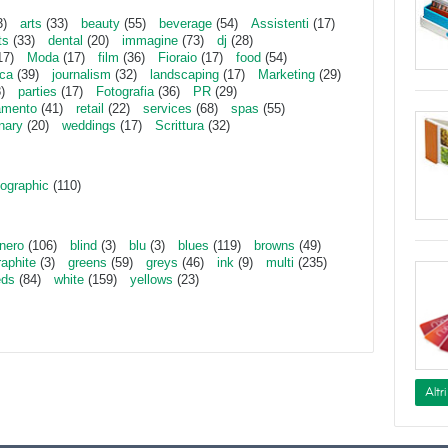
3)
arts
(33)
beauty
(55)
beverage
(54)
Assistenti
(17)
ts
(33)
dental
(20)
immagine
(73)
dj
(28)
17)
Moda
(17)
film
(36)
Fioraio
(17)
food
(54)
ica
(39)
journalism
(32)
landscaping
(17)
Marketing
(29)
)
parties
(17)
Fotografia
(36)
PR
(29)
amento
(41)
retail
(22)
services
(68)
spas
(55)
inary
(20)
weddings
(17)
Scrittura
(32)
ographic
(110)
nero
(106)
blind
(3)
blu
(3)
blues
(119)
browns
(49)
raphite
(3)
greens
(59)
greys
(46)
ink
(9)
multi
(235)
eds
(84)
white
(159)
yellows
(23)
Altr