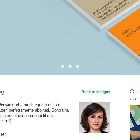
ign
Ord
Back to designs
cam
 Renwick, che ha disegnato queste
tteri perfettamente abbinati. Sono una
di presentazione di ogni libero
-mail!).
ner