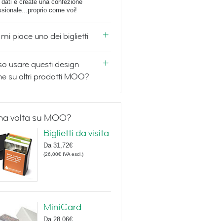
i dati e create una confezione
ssionale...proprio come voi!
mi piace uno dei biglietti
o usare questi design
e su altri prodotti MOO?
ma volta su MOO?
Biglietti da visita
Da
31,72€
(
26,00€
IVA escl.
)
MiniCard
Da
28,06€