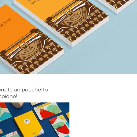
inate un pacchetto
pione!