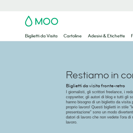
MOO
Biglietti da Visita
Cartoline
Adesivi & Etichette
F
Restiamo in co
Biglietti da visita fronte-retro
I giornalisti, gli scrittori freelance, i reda
copywriter, gli autori di blog e tutti gli s
hanno bisogno di un biglietto da visita 
proprio lavoro! Questi biglietti in stile "l
presentazione" sono un modo divertente
datori di lavoro che non vedete l'ora di 
lavoro.