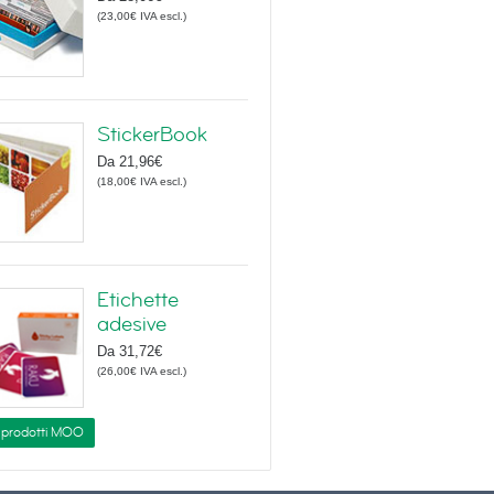
(
23,00€
IVA escl.
)
StickerBook
Da
21,96€
(
18,00€
IVA escl.
)
Etichette
adesive
Da
31,72€
(
26,00€
IVA escl.
)
i prodotti MOO