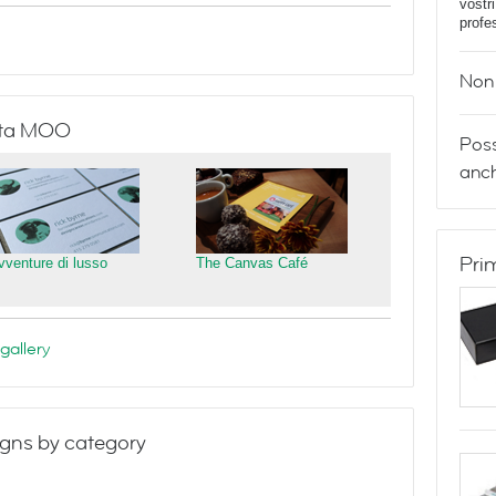
vostr
profe
Non 
isita MOO
Poss
anch
Pri
vventure di lusso
The Canvas Café
gallery
gns by category