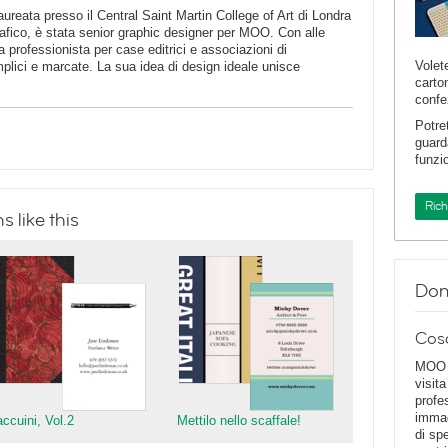
aureata presso il Central Saint Martin College of Art di Londra
afico, è stata senior graphic designer per MOO. Con alle
a professionista per case editrici e associazioni di
Volet
lici e marcate. La sua idea di design ideale unisce
carto
confe
Potre
guard
funzi
Ric
 like this
Dom
Cos
MOO D
visita
profe
immag
accuini, Vol.2
Mettilo nello scaffale!
di spe