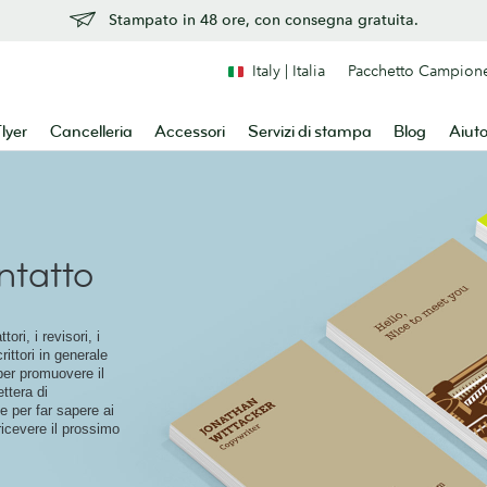
Stampato in 48 ore, con consegna gratuita.
Italy | Italia
Pacchetto Campion
lyer
Cancelleria
Accessori
Servizi di stampa
Blog
Aiut
ntatto
ttori, i revisori, i
crittori in generale
per promuovere il
ettera di
 per far sapere ai
ricevere il prossimo