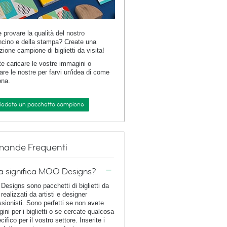
e provare la qualità del nostro
ncino e della stampa? Create una
zione campione di biglietti da visita!
te caricare le vostre immagini o
are le nostre per farvi un'idea di come
ona.
hiedete un pacchetto campione
ande Frequenti
a significa MOO Designs?
esigns sono pacchetti di biglietti da
 realizzati da artisti e designer
ssionisti. Sono perfetti se non avete
ini per i biglietti o se cercate qualcosa
cifico per il vostro settore. Inserite i