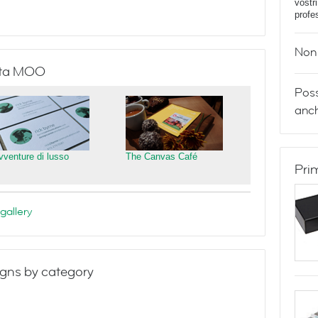
vostr
profe
Non 
isita MOO
Poss
anch
vventure di lusso
The Canvas Café
Pri
gallery
gns by category