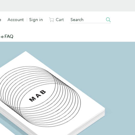
e
Account
Sign in
Cart
o e FAQ