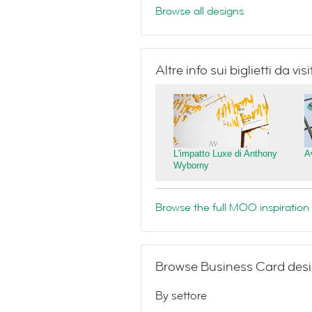
Browse all designs
Altre info sui biglietti da v
L'impatto Luxe di Anthony
A
Wyborny
Browse the full MOO inspiration 
Browse Business Card desi
By settore