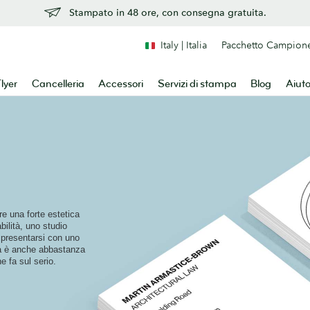
Stampato in 48 ore, con consegna gratuita.
Italy | Italia
Pacchetto Campion
lyer
Cancelleria
Accessori
Servizi di stampa
Blog
Aiut
re una forte estetica
bilità, uno studio
i presentarsi con uno
, ma è anche abbastanza
e fa sul serio.