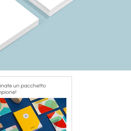
inate un pacchetto
pione!