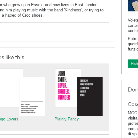
tor who grew up in Essex, and now lives in East London.
 him playing music with the band 'Kindness', or trying to
 a hatred of Croc shoes.
Volet
carto
confe
Potre
guard
funzi
 like this
Ric
Dom
Cos
MOO D
visita
ogo Lovers
Plainly Fancy
profe
immag
di spe