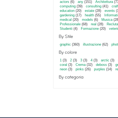
actors
(6)
any
(151)
Architettura
(7
computing
(39)
consulting
(41)
craf
education
(20)
estate
(28)
events
(
gardening
(17)
health
(55)
Informat
medical
(20)
models
(6)
Musica
(28
Professionale
(68)
real
(28)
Reclut
Studenti
(4)
Formazione
(20)
veter
By Stile
graphic
(360)
illustrazione
(62)
phot
By colore
1
(3)
2
(3)
3
(3)
4
(3)
arctic
(3)
coral
(3)
Crema
(32)
deboss
(3)
g
neon
(3)
pinks
(26)
purples
(14)
r
By categoria