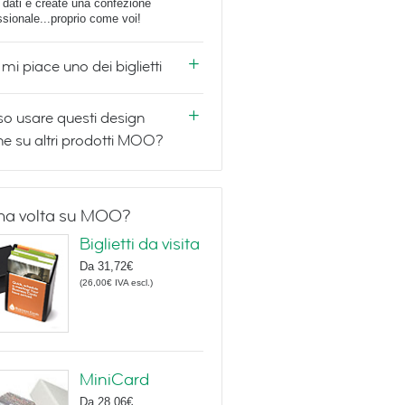
i dati e create una confezione
ssionale...proprio come voi!
mi piace uno dei biglietti
o usare questi design
e su altri prodotti MOO?
ma volta su MOO?
Biglietti da visita
Da
31,72€
(
26,00€
IVA escl.
)
MiniCard
Da
28,06€