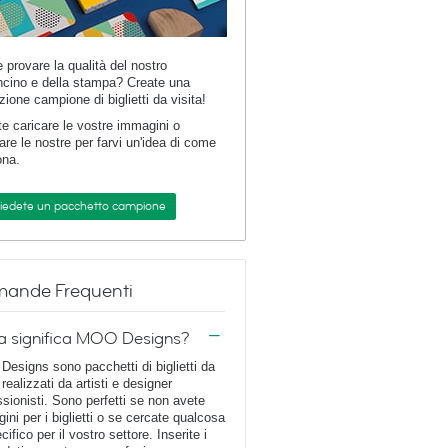
e provare la qualità del nostro
ncino e della stampa? Create una
zione campione di biglietti da visita!
te caricare le vostre immagini o
are le nostre per farvi un'idea di come
ona.
hiedete un pacchetto campione
ande Frequenti
a significa MOO Designs?
esigns sono pacchetti di biglietti da
 realizzati da artisti e designer
ssionisti. Sono perfetti se non avete
ini per i biglietti o se cercate qualcosa
cifico per il vostro settore. Inserite i