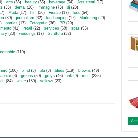
3)
arts
(33)
beauty
(55)
beverage
(54)
Assistenti
(17)
ts
(33)
dental
(20)
immagine
(73)
dj
(28)
17)
Moda
(17)
film
(36)
Fioraio
(17)
food
(54)
ica
(39)
journalism
(32)
landscaping
(17)
Marketing
(29)
)
parties
(17)
Fotografia
(36)
PR
(29)
amento
(41)
retail
(22)
services
(68)
spas
(55)
inary
(20)
weddings
(17)
Scrittura
(32)
ographic
(110)
nero
(106)
blind
(3)
blu
(3)
blues
(119)
browns
(49)
raphite
(3)
greens
(59)
greys
(46)
ink
(9)
multi
(235)
eds
(84)
white
(159)
yellows
(23)
Altr