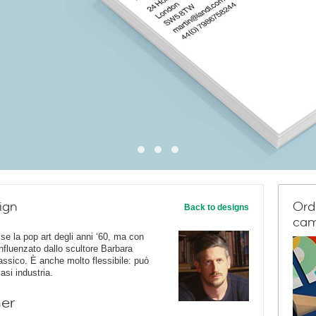
ign
Ord
Back to designs
cam
se la pop art degli anni ‘60, ma con
nfluenzato dallo scultore Barbara
ssico. È anche molto flessibile: può
asi industria.
ner