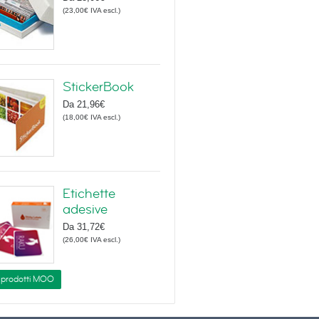
(
23,00€
IVA escl.
)
StickerBook
Da
21,96€
(
18,00€
IVA escl.
)
Etichette
adesive
Da
31,72€
(
26,00€
IVA escl.
)
i prodotti MOO